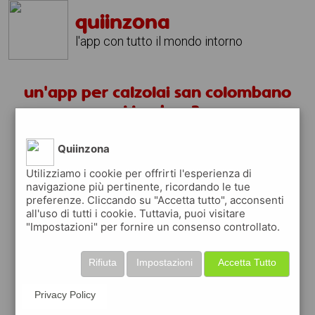
quiinzona
l'app con tutto il mondo intorno
un'app per calzolai san colombano
al lambro ?
Quiinzona
scarica gratis app
Utilizziamo i cookie per offrirti l'esperienza di
navigazione più pertinente, ricordando le tue
quiinzona è una app
preferenze. Cliccando su "Accetta tutto", acconsenti
gratuita
all'uso di tutti i cookie. Tuttavia, puoi visitare
"Impostazioni" per fornire un consenso controllato.
che ti aiuta se cerchi '
un'app per calzolai
san colombano al lambro ?
' e che ti
premia ogni volta che la usi
Rifiuta
Impostazioni
Accetta Tutto
raccogli punti da convertire in
buoni sconto
o gift card
per fare la spesa, fare
Privacy Policy
rifornimento o acquistare abbigliamento,
accessori e tecnologia.