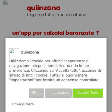
quiinzona
l'app con tutto il mondo intorno
un'app per calzolai baranzate ?
scarica gratis app
Quiinzona
quiinzona è una app
Utilizziamo i cookie per offrirti l'esperienza di
navigazione più pertinente, ricordando le tue
gratuita
preferenze. Cliccando su "Accetta tutto", acconsenti
che ti aiuta se cerchi '
un'app per calzolai
all'uso di tutti i cookie. Tuttavia, puoi visitare
baranzate ?
' e che ti premia ogni volta che
"Impostazioni" per fornire un consenso controllato.
la usi
raccogli punti da convertire in
buoni sconto
Rifiuta
Impostazioni
Accetta Tutto
o gift card
per fare la spesa, fare
rifornimento o acquistare abbigliamento,
Privacy Policy
accessori e tecnologia.