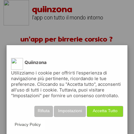
quiinzona
l'app con tutto il mondo intorno
un'app per birrerie corsico ?
scarica gratis app
Quiinzona
quiinzona è una app
Utilizziamo i cookie per offrirti l'esperienza di
navigazione più pertinente, ricordando le tue
gratuita
preferenze. Cliccando su "Accetta tutto", acconsenti
che ti aiuta se cerchi '
un'app per birrerie
all'uso di tutti i cookie. Tuttavia, puoi visitare
corsico ?
' e che ti premia ogni volta che la
"Impostazioni" per fornire un consenso controllato.
usi
raccogli punti da convertire in
buoni sconto
Rifiuta
Impostazioni
Accetta Tutto
o gift card
per fare la spesa, fare
rifornimento o acquistare abbigliamento,
Privacy Policy
accessori e tecnologia.