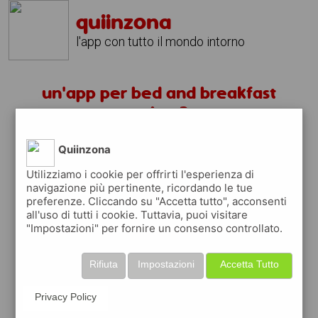
quiinzona
l'app con tutto il mondo intorno
un'app per bed and breakfast
torino ?
Quiinzona
scarica gratis app
Utilizziamo i cookie per offrirti l'esperienza di
navigazione più pertinente, ricordando le tue
quiinzona è una app
preferenze. Cliccando su "Accetta tutto", acconsenti
gratuita
all'uso di tutti i cookie. Tuttavia, puoi visitare
"Impostazioni" per fornire un consenso controllato.
che ti aiuta se cerchi '
un'app per bed and
breakfast torino ?
' e che ti premia ogni
volta che la usi
Rifiuta
Impostazioni
Accetta Tutto
raccogli punti da convertire in
buoni sconto
o gift card
per fare la spesa, fare
Privacy Policy
rifornimento o acquistare abbigliamento,
accessori e tecnologia.