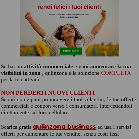
Se hai un’
attività commerciale
e vuoi
aumentare la tua
visibilità in zona
, quiinzona è la soluzione
COMPLETA
per la tua attività.
NON PERDERTI NUOVI CLIENTI
Scopri come puoi promuovere i tuoi volantini, le tue offerte
commerciali e coupon verso i consumatori, intercettandoli
direttamente sul loro cellulare.
quiinzona business
Scarica gratis
ed usa i servizi
offerti per aumentare le tue vendite, senza costi fissi