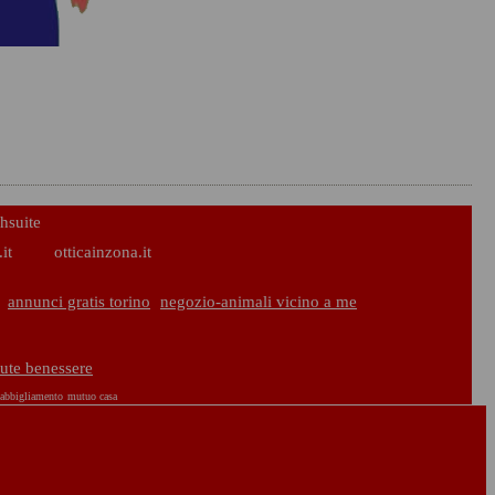
hsuite
it
otticainzona.it
annunci gratis torino
negozio-animali vicino a me
lute benessere
 abbigliamento
mutuo casa