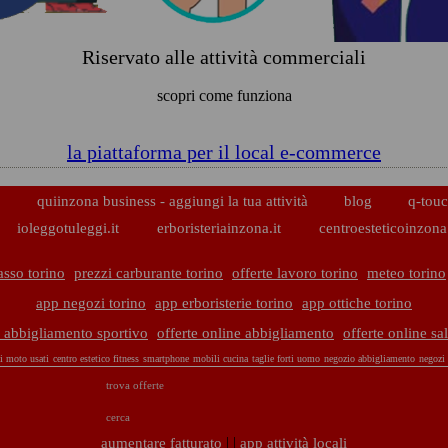
Riservato alle attività commerciali
scopri come funziona
la piattaforma per il local e-commerce
p
quiinzona business - aggiungi la tua attività
blog
q-touc
ioleggotuleggi.it
erboristeriainzona.it
centroesteticoinzona.
asso torino
prezzi carburante torino
offerte lavoro torino
meteo torino
app negozi torino
app erboristerie torino
app ottiche torino
e abbigliamento sportivo
offerte online abbigliamento
offerte online sa
i moto usati
centro estetico
fitness
smartphone
mobili cucina
taglie forti uomo
negozio abbigliamento
negozi
trova offerte
cerca
| |
aumentare fatturato
app attività locali