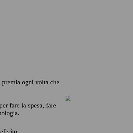
ti premia ogni volta che
per fare la spesa, fare
nologia.
eferito