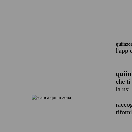
quiinzo
l'app 
quiin
che ti
la usi
raccog
riforn