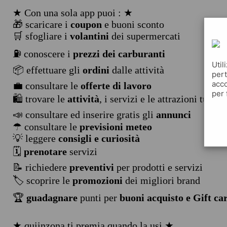
★ Con una sola app puoi : ★
🎁 scaricare i
coupon
e buoni sconto
🛒 sfogliare i
volantini
dei supermercati
⛽ conoscere i
prezzi dei carburanti
Util
📦 effettuare gli
ordini
dalle attività
pert
acco
💼 consultare le
offerte di lavoro
per 
🛍️ trovare le
attività
, i servizi e le attrazioni turist
📣 consultare ed inserire gratis gli
annunci
☂ consultare le
previsioni meteo
💡 leggere
consigli e curiosità
🗓️
prenotare
servizi
📝 richiedere
preventivi
per prodotti e servizi
🏷️ scoprire le
promozioni
dei migliori brand
🏆
guadagnare
punti per
buoni acquisto e Gift ca
★ quiinzona ti premia quando la usi ★