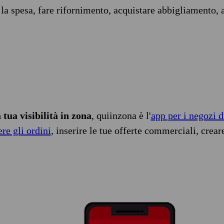
 la spesa, fare rifornimento, acquistare abbigliamento, 
tua visibilità in zona
, quiinzona è l'
app per i negozi d
ere gli ordini
, inserire le tue offerte commerciali, crear