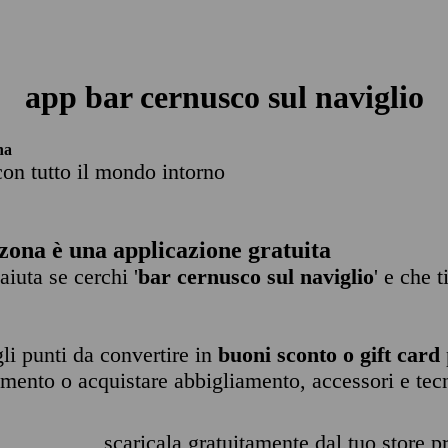
app bar cernusco sul naviglio
na
con tutto il mondo intorno
zona è una applicazione gratuita
 aiuta se cerchi '
bar cernusco sul naviglio
' e che 
li punti da convertire in
buoni sconto o gift card
imento o acquistare abbigliamento, accessori e tec
scaricala gratuitamente dal tuo store pr