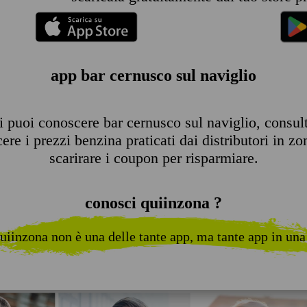
app bar cernusco sul naviglio
 puoi conoscere bar cernusco sul naviglio, consultar
re i prezzi benzina praticati dai distributori in zo
scarirare i coupon per risparmiare.
conosci quiinzona ?
uiinzona non è una delle tante app, ma tante app in una