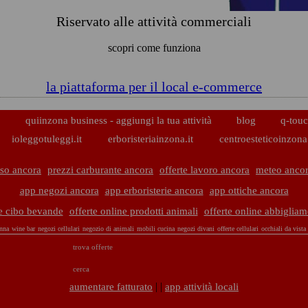
Riservato alle attività commerciali
scopri come funziona
la piattaforma per il local e-commerce
p
quiinzona business - aggiungi la tua attività
blog
q-touc
ioleggotuleggi.it
erboristeriainzona.it
centroesteticoinzona.
sso ancora
prezzi carburante ancora
offerte lavoro ancora
meteo anco
app negozi ancora
app erboristerie ancora
app ottiche ancora
ne cibo bevande
offerte online prodotti animali
offerte online abbigliam
onna
wine bar
negozi cellulari
negozio di animali
mobili cucina
negozi divani
offerte cellulari
occhiali da vista
trova offerte
cerca
| |
aumentare fatturato
app attività locali