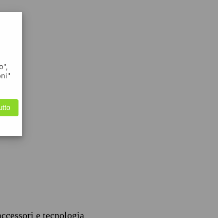
o",
oni"
utto
accessori e tecnologia