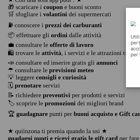
🎁 scaricare i
coupon
e buoni sconto
🛒 sfogliare i
volantini
dei supermercati
⛽ conoscere i
prezzi dei carburanti
📦 effettuare gli
ordini
dalle attività
Util
pert
💼 consultare le
offerte di lavoro
acco
🛍️ trovare le
attività
, i servizi e le attrazioni turist
per 
📣 consultare ed inserire gratis gli
annunci
☂ consultare le
previsioni meteo
💡 leggere
consigli e curiosità
🗓️
prenotare
servizi
📝 richiedere
preventivi
per prodotti e servizi
🏷️ scoprire le
promozioni
dei migliori brand
🏆
guadagnare
punti per
buoni acquisto e Gift ca
★ quiinzona ti premia quando la usi ★
guadagni punti e ricevi gratis le gift card
per fare