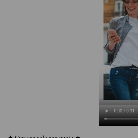
★ Con una sola app puoi : ★