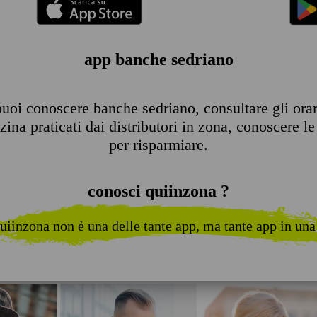
app banche sedriano
uoi conoscere banche sedriano, consultare gli orari 
ina praticati dai distributori in zona, conoscere le 
per risparmiare.
conosci quiinzona ?
uiinzona non è una delle tante app, ma tante app in una