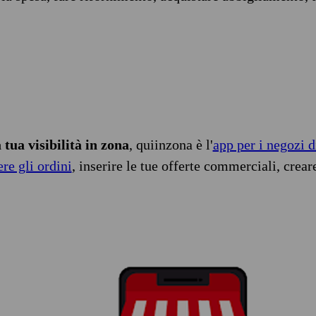
tua visibilità in zona
, quiinzona è l'
app per i negozi d
ere gli ordini
, inserire le tue offerte commerciali, crear