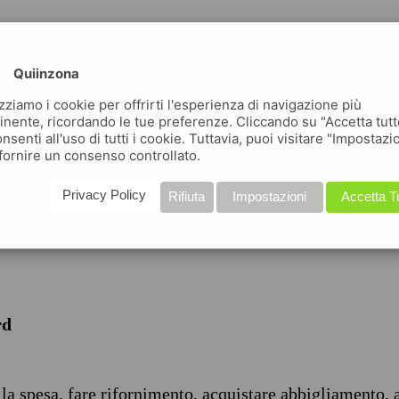
Quiinzona
izziamo i cookie per offrirti l'esperienza di navigazione più
inente, ricordando le tue preferenze. Cliccando su "Accetta tutt
nsenti all'uso di tutti i cookie. Tuttavia, puoi visitare "Impostazi
iche
fornire un consenso controllato.
Privacy Policy
Rifiuta
Impostazioni
Accetta T
rd
 la spesa, fare rifornimento, acquistare abbigliamento, 