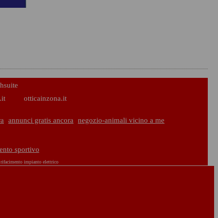
hsuite
it
otticainzona.it
ra
annunci gratis ancora
negozio-animali vicino a me
ento sportivo
rifacimento impianto elettrico