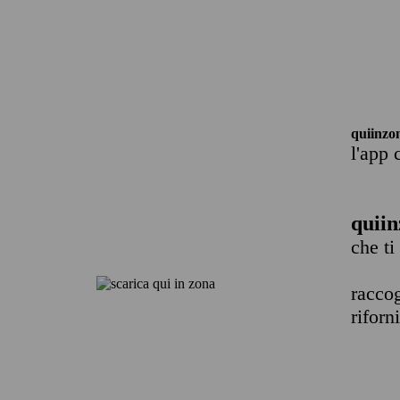
quiinzo
l'app 
quiin
che ti
raccog
riforn