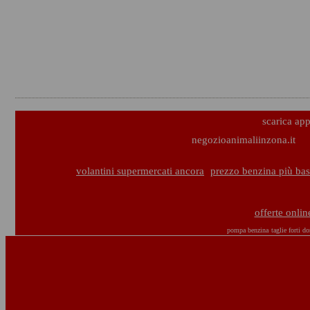
scarica ap
negozioanimaliinzona.it
volantini supermercati ancora
prezzo benzina più ba
offerte onli
pompa benzina
taglie forti d