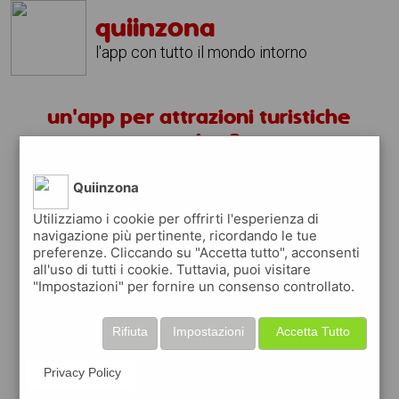
quiinzona
l'app con tutto il mondo intorno
un'app per attrazioni turistiche
corsico ?
Quiinzona
scarica gratis app
Utilizziamo i cookie per offrirti l'esperienza di
navigazione più pertinente, ricordando le tue
quiinzona è una app
preferenze. Cliccando su "Accetta tutto", acconsenti
gratuita
all'uso di tutti i cookie. Tuttavia, puoi visitare
"Impostazioni" per fornire un consenso controllato.
che ti aiuta se cerchi '
un'app per
attrazioni turistiche corsico ?
' e che ti
premia ogni volta che la usi
Rifiuta
Impostazioni
Accetta Tutto
raccogli punti da convertire in
buoni sconto
o gift card
per fare la spesa, fare
Privacy Policy
rifornimento o acquistare abbigliamento,
accessori e tecnologia.