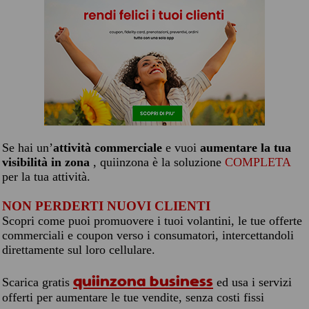
Se hai un’
attività commerciale
e vuoi
aumentare la tua
visibilità in zona
, quiinzona è la soluzione
COMPLETA
per la tua attività.
NON PERDERTI NUOVI CLIENTI
Scopri come puoi promuovere i tuoi volantini, le tue offerte
commerciali e coupon verso i consumatori, intercettandoli
direttamente sul loro cellulare.
quiinzona business
Scarica gratis
ed usa i servizi
offerti per aumentare le tue vendite, senza costi fissi