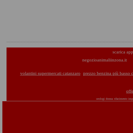
scarica ap
negozioanimaliinzona.it
volantini supermercati catanzaro
prezzo benzina più basso 
off
orologi donna
rifacimento impi