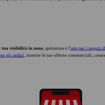
tua visibilità in zona
, quiinzona è l'
app per i negozi d
ere gli ordini
, inserire le tue offerte commerciali, crear