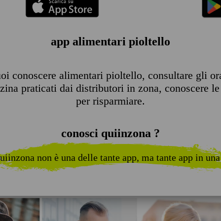
app alimentari pioltello
i conoscere alimentari pioltello, consultare gli orar
ina praticati dai distributori in zona, conoscere le 
per risparmiare.
conosci quiinzona ?
uiinzona non è una delle tante app, ma tante app in una