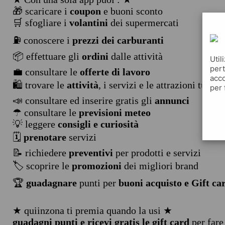
🎁 scaricare i
coupon
e buoni sconto
🛒 sfogliare i
volantini
dei supermercati
⛽ conoscere i
prezzi dei carburanti
📦 effettuare gli
ordini
dalle attività
Util
pert
💼 consultare le
offerte di lavoro
acco
🛍️ trovare le
attività
, i servizi e le attrazioni turist
per 
📣 consultare ed inserire gratis gli
annunci
☂ consultare le
previsioni meteo
💡 leggere
consigli e curiosità
🗓️
prenotare
servizi
📝 richiedere
preventivi
per prodotti e servizi
🏷️ scoprire le
promozioni
dei migliori brand
🏆
guadagnare
punti per
buoni acquisto e Gift ca
★ quiinzona ti premia quando la usi ★
guadagni punti e ricevi gratis le gift card
per fare