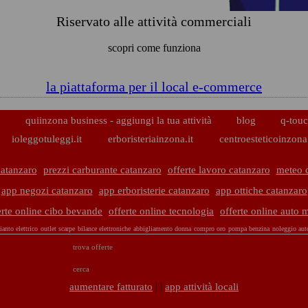
Riservato alle attività commerciali
scopri come funziona
la piattaforma per il local e-commerce
p
quiinzona business - aggiungi la tua attività
blog
q-touc
ioleggotuleggi.it
erboristeriainzona.it
centroesteticoinzona.
catanzaro
prezzi carburante catanzaro
offerte lavoro catanzaro
meteo 
app negozi catanzaro
app erboristerie catanzaro
app ottiche catanzaro
erte online cibo bevande
offerte online tecnologia
offerte online auto 
anto elettrico
outlet scarpe
bilance elettroniche
abbigliamento donna
compro oro
pompa benzina
noleggio aut
trova offerte
cerca
| |
aumentare fatturato
app attività locali