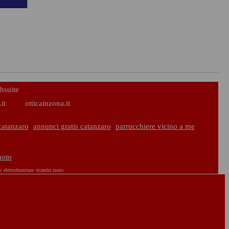
hsuite
it
otticainzona.it
catanzaro
annunci gratis catanzaro
parrucchiere vicino a me
moto
o
elettroforniture
ricambi moto