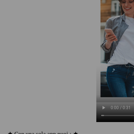
★ Con una sola app puoi : ★