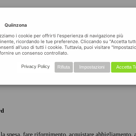
Quiinzona
izziamo i cookie per offrirti l'esperienza di navigazione più
inente, ricordando le tue preferenze. Cliccando su "Accetta tutt
nsenti all'uso di tutti i cookie. Tuttavia, puoi visitare "Impostazi
iche
fornire un consenso controllato.
Privacy Policy
Rifiuta
Impostazioni
Accetta T
rd
 la spesa, fare rifornimento, acquistare abbigliamento, 