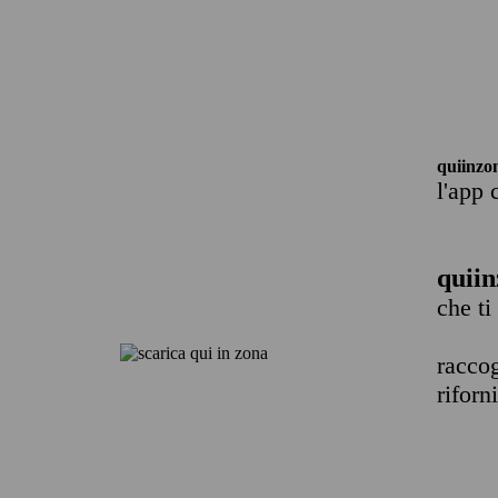
quiinzo
l'app 
quiin
che ti
raccog
riforn