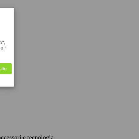
o",
oni"
utto
accessori e tecnologia