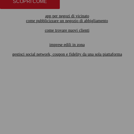
SCOPRI COME
app per negozi di vicinato
come pubblicizzare un negozio di abbigliamento
come trovare nuovi clienti
imprese edili in zona
gestisci social network, coupon e fidelity da una sola piattaforma