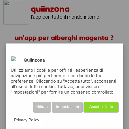
quiinzona
l'app con tutto il mondo intorno
un'app per alberghi magenta ?
scarica gratis app
Quiinzona
quiinzona è una app
Utilizziamo i cookie per offrirti l'esperienza di
navigazione più pertinente, ricordando le tue
gratuita
preferenze. Cliccando su "Accetta tutto", acconsenti
che ti aiuta se cerchi '
un'app per alberghi
all'uso di tutti i cookie. Tuttavia, puoi visitare
magenta ?
' e che ti premia ogni volta che
"Impostazioni" per fornire un consenso controllato.
la usi
raccogli punti da convertire in
buoni sconto
Rifiuta
Impostazioni
Accetta Tutto
o gift card
per fare la spesa, fare
rifornimento o acquistare abbigliamento,
Privacy Policy
accessori e tecnologia.