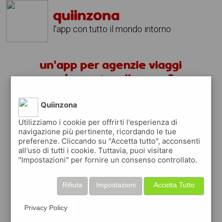
quiinzona
l'app con tutto il mondo intorno
un'app per agenzie viaggi
garbagnate milanese ?
Quiinzona
scarica gratis app
Utilizziamo i cookie per offrirti l'esperienza di
navigazione più pertinente, ricordando le tue
quiinzona è una app
preferenze. Cliccando su "Accetta tutto", acconsenti
gratuita
all'uso di tutti i cookie. Tuttavia, puoi visitare
"Impostazioni" per fornire un consenso controllato.
che ti aiuta se cerchi '
un'app per agenzie
viaggi garbagnate milanese ?
' e che ti
premia ogni volta che la usi
Rifiuta
Impostazioni
Accetta Tutto
raccogli punti da convertire in
buoni sconto
o gift card
per fare la spesa, fare
Privacy Policy
rifornimento o acquistare abbigliamento,
accessori e tecnologia.