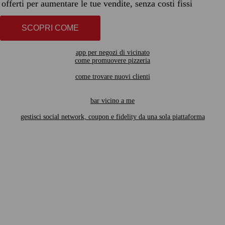
offerti per aumentare le tue vendite, senza costi fissi
SCOPRI COME
app per negozi di vicinato
come promuovere pizzeria
come trovare nuovi clienti
bar vicino a me
gestisci social network, coupon e fidelity da una sola piattaforma