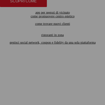
SCOPRI COME
app per negozi di vicinato
come promuovere centro estetico
come trovare nuovi clienti
ristoranti in zona
gestisci social network, coupon e fidelity da una sola piattaforma