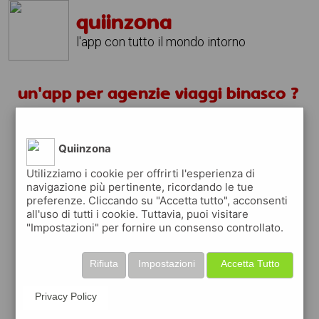
quiinzona
l'app con tutto il mondo intorno
un'app per agenzie viaggi binasco ?
scarica gratis app
Quiinzona
quiinzona è una app
Utilizziamo i cookie per offrirti l'esperienza di
navigazione più pertinente, ricordando le tue
gratuita
preferenze. Cliccando su "Accetta tutto", acconsenti
che ti aiuta se cerchi '
un'app per agenzie
all'uso di tutti i cookie. Tuttavia, puoi visitare
viaggi binasco ?
' e che ti premia ogni volta
"Impostazioni" per fornire un consenso controllato.
che la usi
raccogli punti da convertire in
buoni sconto
Rifiuta
Impostazioni
Accetta Tutto
o gift card
per fare la spesa, fare
rifornimento o acquistare abbigliamento,
Privacy Policy
accessori e tecnologia.