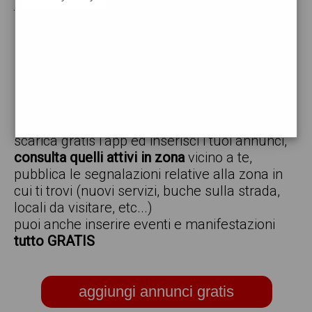
tuoi annunci per :
vendo
offro
cerco
regalo
scambio
scarica gratis l'app ed inserisci i tuoi annunci,
consulta quelli attivi in zona
vicino a te,
pubblica le segnalazioni relative alla zona in
cui ti trovi (nuovi servizi, buche sulla strada,
locali da visitare, etc...)
puoi anche inserire eventi e manifestazioni
tutto GRATIS
aggiungi annunci gratis