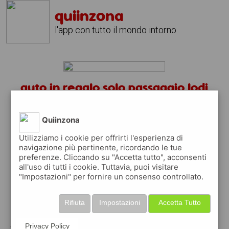
quiinzona
l'app con tutto il mondo intorno
auto in regalo solo passaggio lodi
lo?
scarica gratis l'app
quiinzona
Quiinzona
↴
Utilizziamo i cookie per offrirti l'esperienza di
navigazione più pertinente, ricordando le tue
preferenze. Cliccando su "Accetta tutto", acconsenti
all'uso di tutti i cookie. Tuttavia, puoi visitare
scarica gratis app
"Impostazioni" per fornire un consenso controllato.
pubblica gratis i tuoi annunci
Rifiuta
Impostazioni
Accetta Tutto
con quiinzona puoi inserire gratuitamente i
Privacy Policy