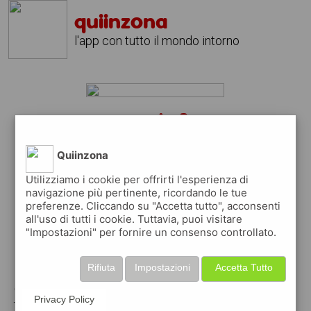
quiinzona
l'app con tutto il mondo intorno
san siro?
scarica gratis l'app
quiinzona
Quiinzona
↴
Utilizziamo i cookie per offrirti l'esperienza di
navigazione più pertinente, ricordando le tue
preferenze. Cliccando su "Accetta tutto", acconsenti
scarica gratis app
all'uso di tutti i cookie. Tuttavia, puoi visitare
"Impostazioni" per fornire un consenso controllato.
pubblica gratis i tuoi annunci
Rifiuta
Impostazioni
Accetta Tutto
con quiinzona puoi inserire gratuitamente i
Privacy Policy
tuoi annunci per :