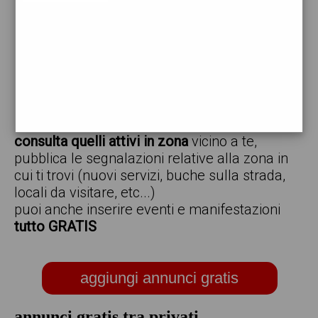
vendo
offro
cerco
regalo
scambio
scarica gratis l'app ed inserisci i tuoi annunci,
consulta quelli attivi in zona
vicino a te,
pubblica le segnalazioni relative alla zona in
cui ti trovi (nuovi servizi, buche sulla strada,
locali da visitare, etc...)
puoi anche inserire eventi e manifestazioni
tutto GRATIS
aggiungi annunci gratis
annunci gratis tra privati