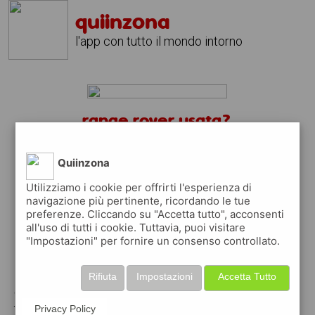
quiinzona
l'app con tutto il mondo intorno
range rover usata?
scarica gratis l'app
quiinzona
↴
Quiinzona
Utilizziamo i cookie per offrirti l'esperienza di
navigazione più pertinente, ricordando le tue
preferenze. Cliccando su "Accetta tutto", acconsenti
scarica gratis app
all'uso di tutti i cookie. Tuttavia, puoi visitare
"Impostazioni" per fornire un consenso controllato.
pubblica gratis i tuoi annunci
Rifiuta
Impostazioni
Accetta Tutto
con quiinzona puoi inserire gratuitamente i
tuoi annunci per :
Privacy Policy