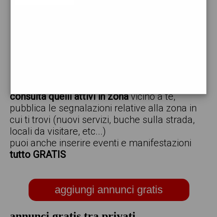
vendo
offro
cerco
regalo
scambio
scarica gratis l'app ed inserisci i tuoi annunci,
consulta quelli attivi in zona
vicino a te,
pubblica le segnalazioni relative alla zona in
cui ti trovi (nuovi servizi, buche sulla strada,
locali da visitare, etc...)
puoi anche inserire eventi e manifestazioni
tutto GRATIS
aggiungi annunci gratis
annunci gratis tra privati