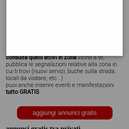
vendo
offro
cerco
regalo
scambio
scarica gratis l'app ed inserisci i tuoi annunci,
consulta quelli attivi in zona
vicino a te,
pubblica le segnalazioni relative alla zona in
cui ti trovi (nuovi servizi, buche sulla strada,
locali da visitare, etc...)
puoi anche inserire eventi e manifestazioni
tutto GRATIS
aggiungi annunci gratis
annunci gratis tra privati