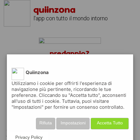
quiinzona
l'app con tutto il mondo intorno
predappio?
scarica gratis l'app
quiinzona
↴
Quiinzona
Utilizziamo i cookie per offrirti l'esperienza di
navigazione più pertinente, ricordando le tue
preferenze. Cliccando su "Accetta tutto", acconsenti
scarica gratis app
all'uso di tutti i cookie. Tuttavia, puoi visitare
"Impostazioni" per fornire un consenso controllato.
pubblica gratis i tuoi annunci
Rifiuta
Impostazioni
Accetta Tutto
con quiinzona puoi inserire gratuitamente i
tuoi annunci per :
Privacy Policy