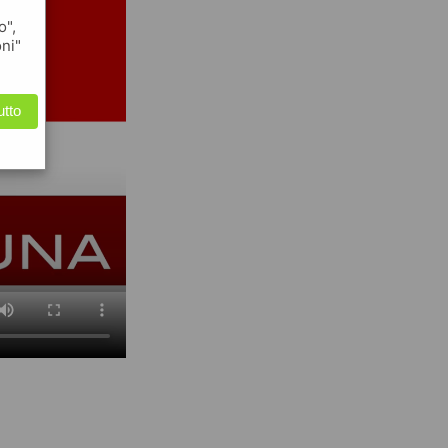
o",
oni"
utto