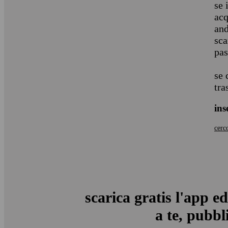
se 
acq
and
sca
pas
se 
tra
ins
cerc
scarica gratis l'app ed
a te, pubbli