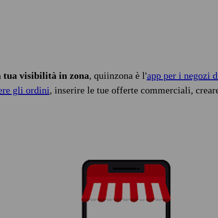
tua visibilità in zona
, quiinzona è l'
app per i negozi d
ere gli ordini
, inserire le tue offerte commerciali, crear