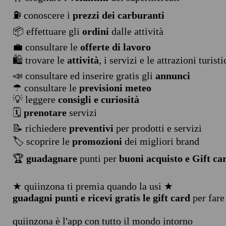
⛽ conoscere i
prezzi dei carburanti
📦 effettuare gli
ordini
dalle attività
💼 consultare le
offerte di lavoro
🛍️ trovare le
attività
, i servizi e le attrazioni turist
📣 consultare ed inserire gratis gli
annunci
☂ consultare le
previsioni meteo
💡 leggere
consigli e curiosità
🗓️
prenotare
servizi
📝 richiedere
preventivi
per prodotti e servizi
🏷️ scoprire le
promozioni
dei migliori brand
🏆
guadagnare
punti per
buoni acquisto e Gift ca
★ quiinzona ti premia quando la usi ★
guadagni punti e ricevi gratis le gift card
per fare
quiinzona è l'app con tutto il mondo intorno