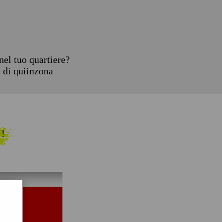
el tuo quartiere?
e di quiinzona
 !