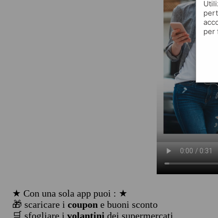
Util
pert
acco
per 
★ Con una sola app puoi : ★
🎁 scaricare i
coupon
e buoni sconto
🛒 sfogliare i
volantini
dei supermercati