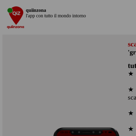
quiinzona
l'app con tutto il mondo intorno
sc
'g
tu
★ 
★ 
sc
★ 
★ 