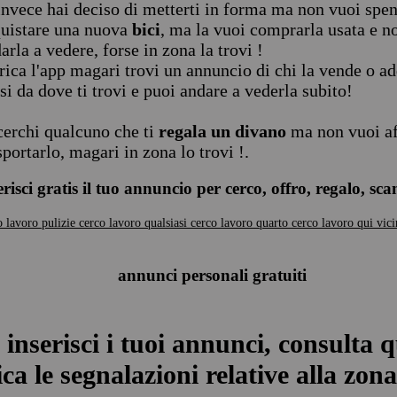
invece hai deciso di metterti in forma ma non vuoi spen
uistare una nuova
bici
, ma la vuoi comprarla usata e n
arla a vedere, forse in zona la trovi !
rica l'app magari trovi un annuncio di chi la vende o ad
si da dove ti trovi e puoi andare a vederla subito!
cerchi qualcuno che ti
regala un divano
ma non vuoi af
sportarlo, magari in zona lo trovi !.
erisci gratis il tuo annuncio per cerco, offro, regalo, sc
o lavoro pulizie
cerco lavoro qualsiasi
cerco lavoro quarto
cerco lavoro qui vic
annunci personali gratuiti
 inserisci i tuoi annunci, consulta q
ca le segnalazioni relative alla zona 