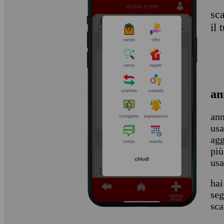
sca
il
an
ann
usa
agg
più
usa
hai
seg
sca