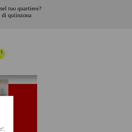
el tuo quartiere?
e di quiinzona
 !
o",