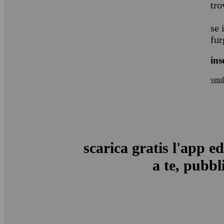
tro
se 
fur
ins
vend
scarica gratis l'app ed
a te, pubbli