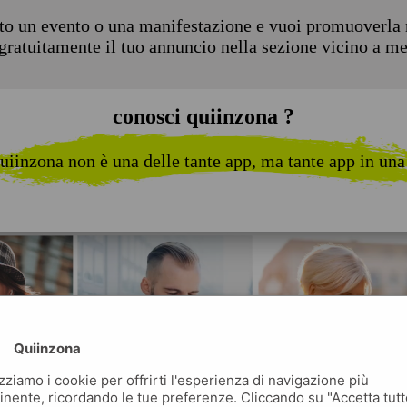
to un evento o una manifestazione e vuoi promuoverla n
 gratuitamente il tuo annuncio nella sezione vicino a m
conosci quiinzona ?
uiinzona non è una delle tante app, ma tante app in una
Quiinzona
izziamo i cookie per offrirti l'esperienza di navigazione più
inente, ricordando le tue preferenze. Cliccando su "Accetta tutt