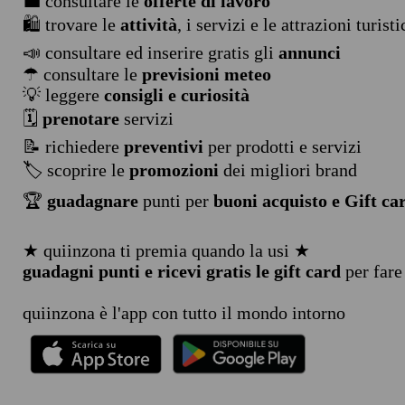
💼 consultare le
offerte di lavoro
🛍️ trovare le
attività
, i servizi e le attrazioni turist
📣 consultare ed inserire gratis gli
annunci
☂ consultare le
previsioni meteo
💡 leggere
consigli e curiosità
🗓️
prenotare
servizi
📝 richiedere
preventivi
per prodotti e servizi
🏷️ scoprire le
promozioni
dei migliori brand
🏆
guadagnare
punti per
buoni acquisto e Gift ca
★ quiinzona ti premia quando la usi ★
guadagni punti e ricevi gratis le gift card
per fare
quiinzona è l'app con tutto il mondo intorno