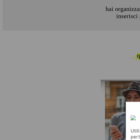
hai organizza
inserisci
q
Util
pert