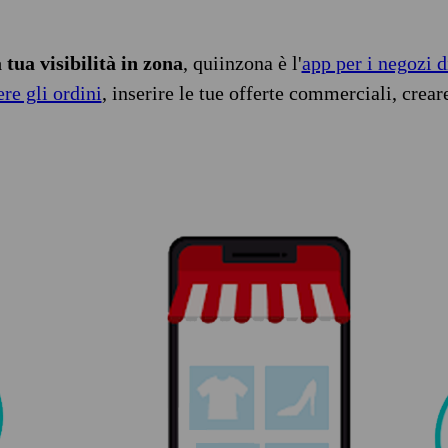
tua visibilità in zona
, quiinzona è l'
app per i negozi d
ere gli ordini
, inserire le tue offerte commerciali, crear