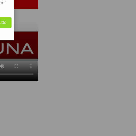
oni"
utto