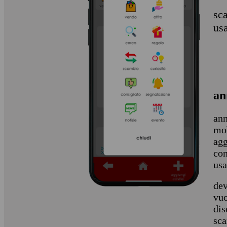
sca
us
an
ann
mob
agg
con
usa
dev
vuo
dis
sca