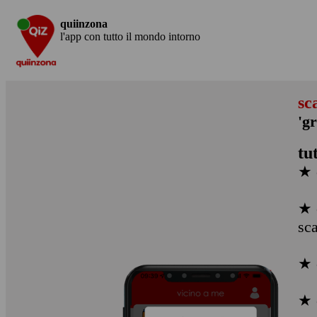
quiinzona
l'app con tutto il mondo intorno
sc
'g
tu
★ 
★ 
sc
★ 
★ 