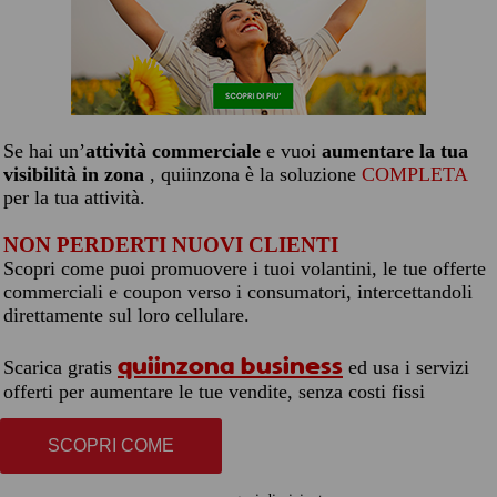
Se hai un’
attività commerciale
e vuoi
aumentare la tua
visibilità in zona
, quiinzona è la soluzione
COMPLETA
per la tua attività.
NON PERDERTI NUOVI CLIENTI
Scopri come puoi promuovere i tuoi volantini, le tue offerte
commerciali e coupon verso i consumatori, intercettandoli
direttamente sul loro cellulare.
quiinzona business
Scarica gratis
ed usa i servizi
offerti per aumentare le tue vendite, senza costi fissi
SCOPRI COME