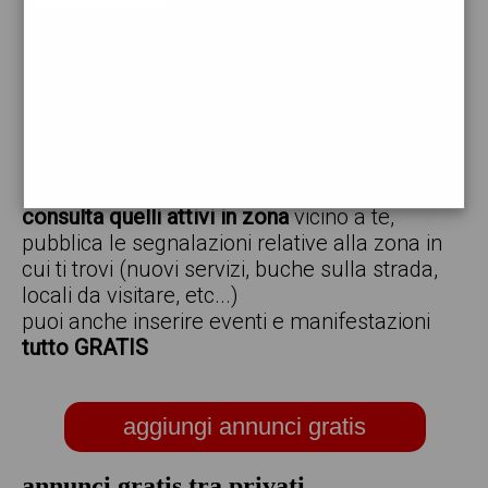
vendo
offro
cerco
regalo
scambio
scarica gratis l'app ed inserisci i tuoi annunci,
consulta quelli attivi in zona
vicino a te,
pubblica le segnalazioni relative alla zona in
cui ti trovi (nuovi servizi, buche sulla strada,
locali da visitare, etc...)
puoi anche inserire eventi e manifestazioni
tutto GRATIS
aggiungi annunci gratis
annunci gratis tra privati