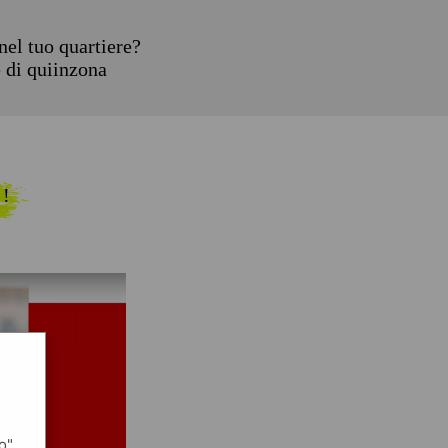
el tuo quartiere?
e di quiinzona
 !
o",