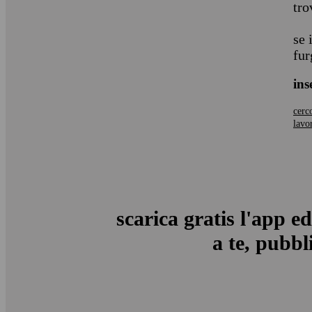
tro
se 
fur
ins
cerc
lavo
scarica gratis l'app ed
a te, pubbli