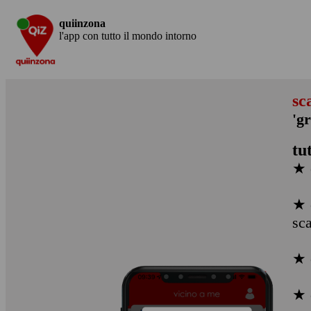
quiinzona
l'app con tutto il mondo intorno
sc
'gr
tu
★ 
★ 
sc
★ 
★ 