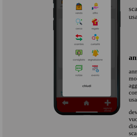
sca
us
an
ann
mob
agg
con
usa
dev
vuo
dis
sca