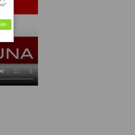
oni"
utto