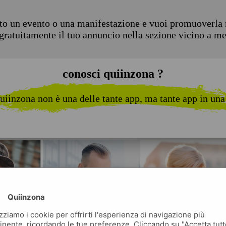
to un evento o una manifestazione e vuoi promuoverla n
 gratuitamente il tuo annuncio nella sezione vicino a m
conosci quiinzona ?
uiinzona non è una delle tante app, ma tante app in una
Quiinzona
izziamo i cookie per offrirti l'esperienza di navigazione più
inente, ricordando le tue preferenze. Cliccando su "Accetta tutt