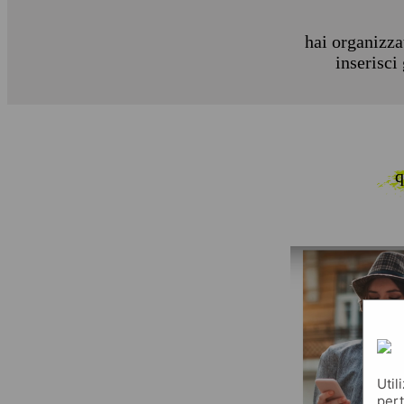
hai organizza
inserisci
q
Util
pert