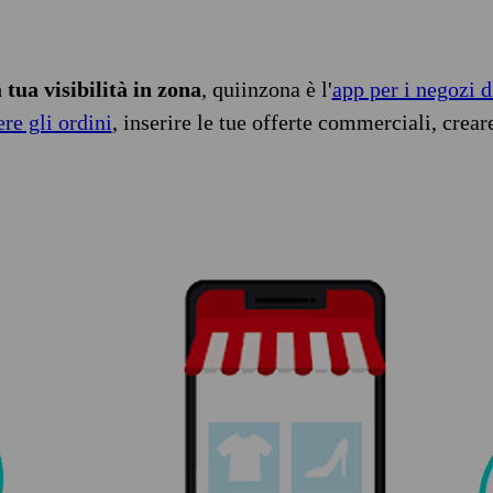
tua visibilità in zona
, quiinzona è l'
app per i negozi d
ere gli ordini
, inserire le tue offerte commerciali, crear