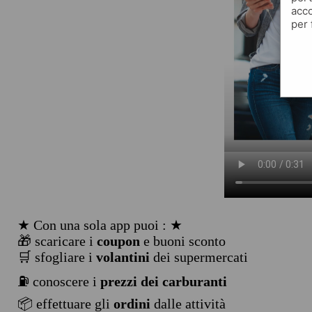
acco
per 
★ Con una sola app puoi : ★
🎁 scaricare i
coupon
e buoni sconto
🛒 sfogliare i
volantini
dei supermercati
⛽ conoscere i
prezzi dei carburanti
📦 effettuare gli
ordini
dalle attività