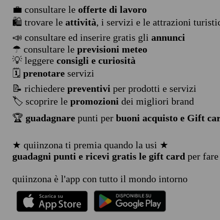
💼 consultare le
offerte di lavoro
🛍️ trovare le
attività
, i servizi e le attrazioni turist
📣 consultare ed inserire gratis gli
annunci
☂ consultare le
previsioni meteo
💡 leggere
consigli e curiosità
🗓️
prenotare
servizi
📝 richiedere
preventivi
per prodotti e servizi
🏷️ scoprire le
promozioni
dei migliori brand
🏆
guadagnare
punti per
buoni acquisto e Gift ca
★ quiinzona ti premia quando la usi ★
guadagni punti e ricevi gratis le gift card
per fare
quiinzona è l'app con tutto il mondo intorno