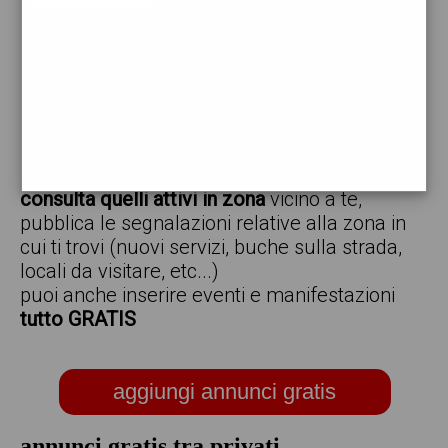
vendo
offro
cerco
regalo
scambio
scarica gratis l'app ed inserisci i tuoi annunci,
consulta quelli attivi in zona
vicino a te,
pubblica le segnalazioni relative alla zona in
cui ti trovi (nuovi servizi, buche sulla strada,
locali da visitare, etc...)
puoi anche inserire eventi e manifestazioni
tutto GRATIS
aggiungi annunci gratis
annunci gratis tra privati