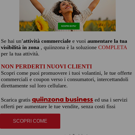
Se hai un’
attività commerciale
e vuoi
aumentare la tua
visibilità in zona
, quiinzona è la soluzione
COMPLETA
per la tua attività.
NON PERDERTI NUOVI CLIENTI
Scopri come puoi promuovere i tuoi volantini, le tue offerte
commerciali e coupon verso i consumatori, intercettandoli
direttamente sul loro cellulare.
quiinzona business
Scarica gratis
ed usa i servizi
offerti per aumentare le tue vendite, senza costi fissi
SCOPRI COME