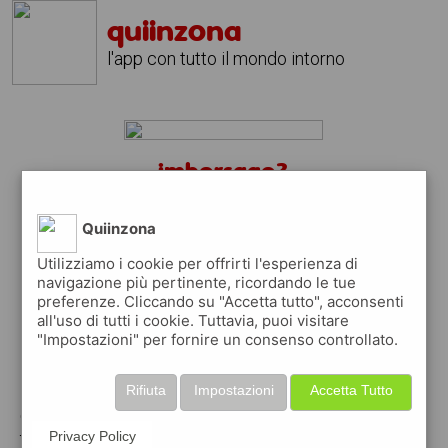
quiinzona
l'app con tutto il mondo intorno
imbersago?
scarica gratis l'app
quiinzona
↴
Quiinzona
Utilizziamo i cookie per offrirti l'esperienza di
navigazione più pertinente, ricordando le tue
preferenze. Cliccando su "Accetta tutto", acconsenti
scarica gratis app
all'uso di tutti i cookie. Tuttavia, puoi visitare
"Impostazioni" per fornire un consenso controllato.
pubblica gratis i tuoi annunci
Rifiuta
Impostazioni
Accetta Tutto
con quiinzona puoi inserire gratuitamente i
tuoi annunci per :
Privacy Policy