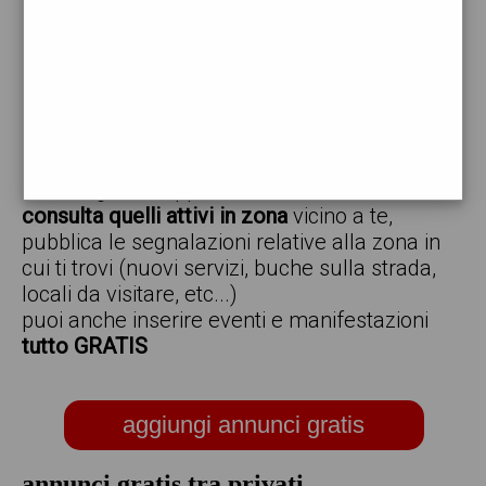
vendo
offro
cerco
regalo
scambio
scarica gratis l'app ed inserisci i tuoi annunci,
consulta quelli attivi in zona
vicino a te,
pubblica le segnalazioni relative alla zona in
cui ti trovi (nuovi servizi, buche sulla strada,
locali da visitare, etc...)
puoi anche inserire eventi e manifestazioni
tutto GRATIS
aggiungi annunci gratis
annunci gratis tra privati