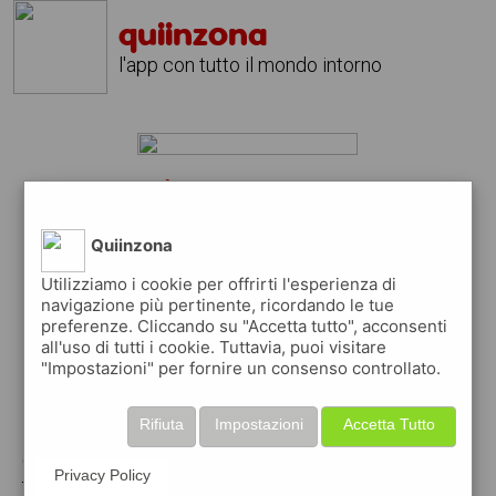
quiinzona
l'app con tutto il mondo intorno
diano castello?
scarica gratis l'app
quiinzona
Quiinzona
↴
Utilizziamo i cookie per offrirti l'esperienza di
navigazione più pertinente, ricordando le tue
preferenze. Cliccando su "Accetta tutto", acconsenti
all'uso di tutti i cookie. Tuttavia, puoi visitare
scarica gratis app
"Impostazioni" per fornire un consenso controllato.
pubblica gratis i tuoi annunci
Rifiuta
Impostazioni
Accetta Tutto
con quiinzona puoi inserire gratuitamente i
Privacy Policy
tuoi annunci per :