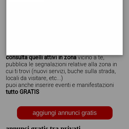
vendo
offro
cerco
regalo
scambio
scarica gratis l'app ed inserisci i tuoi annunci,
consulta quelli attivi in zona
vicino a te,
pubblica le segnalazioni relative alla zona in
cui ti trovi (nuovi servizi, buche sulla strada,
locali da visitare, etc...)
puoi anche inserire eventi e manifestazioni
tutto GRATIS
aggiungi annunci gratis
annunci gratis tra privati