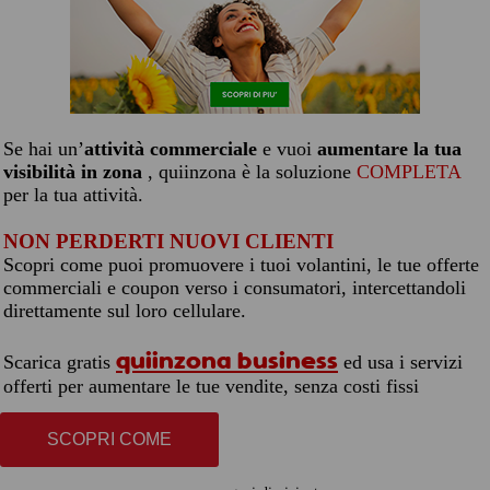
Se hai un’
attività commerciale
e vuoi
aumentare la tua
visibilità in zona
, quiinzona è la soluzione
COMPLETA
per la tua attività.
NON PERDERTI NUOVI CLIENTI
Scopri come puoi promuovere i tuoi volantini, le tue offerte
commerciali e coupon verso i consumatori, intercettandoli
direttamente sul loro cellulare.
quiinzona business
Scarica gratis
ed usa i servizi
offerti per aumentare le tue vendite, senza costi fissi
SCOPRI COME