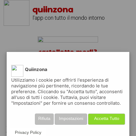
quiinzona
l'app con tutto il mondo intorno
castelletto merli?
scarica gratis l'app
quiinzona
↴
Quiinzona
Utilizziamo i cookie per offrirti l'esperienza di
navigazione più pertinente, ricordando le tue
preferenze. Cliccando su "Accetta tutto", acconsenti
scarica gratis app
all'uso di tutti i cookie. Tuttavia, puoi visitare
"Impostazioni" per fornire un consenso controllato.
pubblica gratis i tuoi annunci
Rifiuta
Impostazioni
Accetta Tutto
con quiinzona puoi inserire gratuitamente i
tuoi annunci per :
Privacy Policy