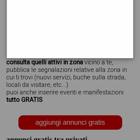
vendo
offro
cerco
regalo
scambio
scarica gratis l'app ed inserisci i tuoi annunci,
consulta quelli attivi in zona
vicino a te,
pubblica le segnalazioni relative alla zona in
cui ti trovi (nuovi servizi, buche sulla strada,
locali da visitare, etc...)
puoi anche inserire eventi e manifestazioni
tutto GRATIS
aggiungi annunci gratis
annunci gratis tra privati