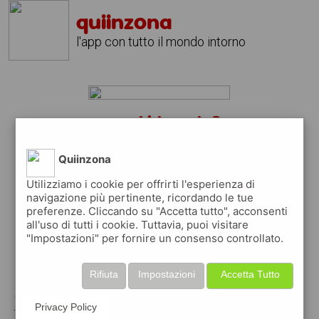
quiinzona
l'app con tutto il mondo intorno
campi bisenzio?
scarica gratis l'app
quiinzona
Quiinzona
↴
Utilizziamo i cookie per offrirti l'esperienza di
navigazione più pertinente, ricordando le tue
preferenze. Cliccando su "Accetta tutto", acconsenti
scarica gratis app
all'uso di tutti i cookie. Tuttavia, puoi visitare
"Impostazioni" per fornire un consenso controllato.
pubblica gratis i tuoi annunci
Rifiuta
Impostazioni
Accetta Tutto
con quiinzona puoi inserire gratuitamente i
Privacy Policy
tuoi annunci per :