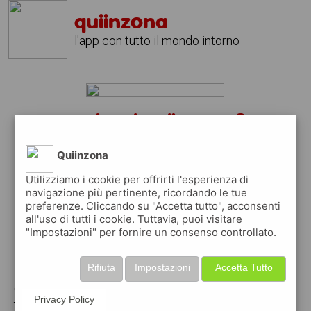
quiinzona
l'app con tutto il mondo intorno
camino al tagliamento?
scarica gratis l'app
quiinzona
Quiinzona
↴
Utilizziamo i cookie per offrirti l'esperienza di
navigazione più pertinente, ricordando le tue
preferenze. Cliccando su "Accetta tutto", acconsenti
scarica gratis app
all'uso di tutti i cookie. Tuttavia, puoi visitare
"Impostazioni" per fornire un consenso controllato.
pubblica gratis i tuoi annunci
Rifiuta
Impostazioni
Accetta Tutto
con quiinzona puoi inserire gratuitamente i
Privacy Policy
tuoi annunci per :