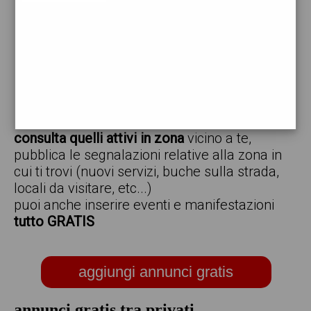
vendo
offro
cerco
regalo
scambio
scarica gratis l'app ed inserisci i tuoi annunci,
consulta quelli attivi in zona
vicino a te,
pubblica le segnalazioni relative alla zona in
cui ti trovi (nuovi servizi, buche sulla strada,
locali da visitare, etc...)
puoi anche inserire eventi e manifestazioni
tutto GRATIS
aggiungi annunci gratis
annunci gratis tra privati