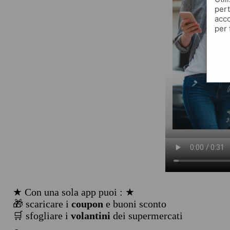
pert
acco
per 
★ Con una sola app puoi : ★
🎁 scaricare i
coupon
e buoni sconto
🛒 sfogliare i
volantini
dei supermercati