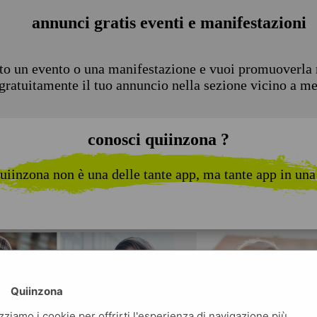
annunci gratis eventi e manifestazioni
to un evento o una manifestazione e vuoi promuoverla n
 gratuitamente il tuo annuncio nella sezione vicino a m
conosci quiinzona ?
uiinzona non è una delle tante app, ma tante app in una
Quiinzona
izziamo i cookie per offrirti l'esperienza di navigazione più