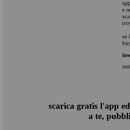
opp
e n
sca
tro
se 
fur
ins
rega
scarica gratis l'app ed
a te, pubbli