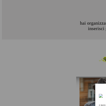
hai organizza
inserisci
q
Util