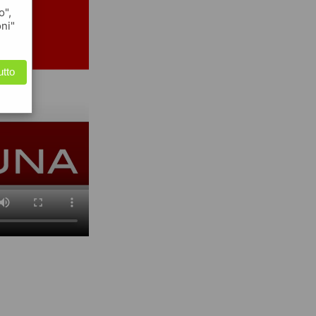
o",
oni"
utto