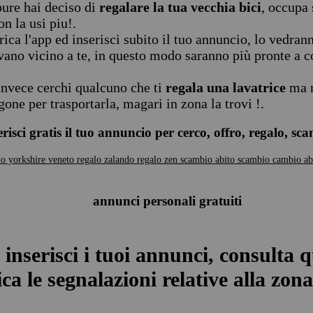
ure hai deciso di
regalare la tua vecchia bici
, occupa 
on la usi piu!.
rica l'app ed inserisci subito il tuo annuncio, lo vedran
vano vicino a te, in questo modo saranno più pronte a co
invece cerchi qualcuno che ti
regala una lavatrice
ma n
gone per trasportarla, magari in zona la trovi !.
erisci gratis il tuo annuncio per cerco, offro, regalo, sc
lo yorkshire veneto
regalo zalando
regalo zen
scambio abito
scambio cambio ab
annunci personali gratuiti
 inserisci i tuoi annunci, consulta q
ca le segnalazioni relative alla zona 