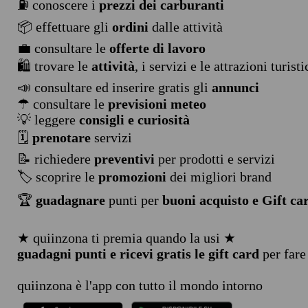
⛽ conoscere i
prezzi dei carburanti
📦 effettuare gli
ordini
dalle attività
💼 consultare le
offerte di lavoro
🛍️ trovare le
attività
, i servizi e le attrazioni turist
📣 consultare ed inserire gratis gli
annunci
☂ consultare le
previsioni meteo
💡 leggere
consigli e curiosità
🗓️
prenotare
servizi
📝 richiedere
preventivi
per prodotti e servizi
🏷️ scoprire le
promozioni
dei migliori brand
🏆
guadagnare
punti per
buoni acquisto e Gift ca
★ quiinzona ti premia quando la usi ★
guadagni punti e ricevi gratis le gift card
per fare
quiinzona è l'app con tutto il mondo intorno