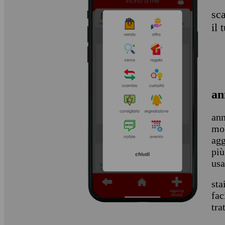
sca
il
an
ann
mob
agg
più
usa
sta
fac
tra