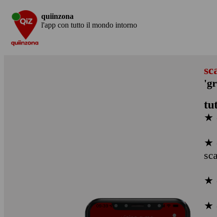
quiinzona
l'app con tutto il mondo intorno
sc
'gr
tu
★ 
★ 
sc
★ 
★ 