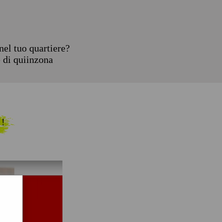
el tuo quartiere?
e di quiinzona
 !