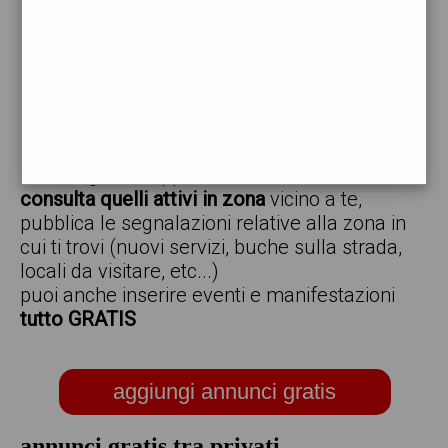
vendo
offro
cerco
regalo
scambio
scarica gratis l'app ed inserisci i tuoi annunci,
consulta quelli attivi in zona
vicino a te,
pubblica le segnalazioni relative alla zona in
cui ti trovi (nuovi servizi, buche sulla strada,
locali da visitare, etc...)
puoi anche inserire eventi e manifestazioni
tutto GRATIS
aggiungi annunci gratis
annunci gratis tra privati