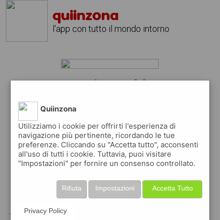
quiinzona
l'app con tutto il mondo intorno
yamaha tt 600?
scarica gratis l'app
quiinzona
Quiinzona
↴
Utilizziamo i cookie per offrirti l'esperienza di
navigazione più pertinente, ricordando le tue
preferenze. Cliccando su "Accetta tutto", acconsenti
all'uso di tutti i cookie. Tuttavia, puoi visitare
scarica gratis app
"Impostazioni" per fornire un consenso controllato.
pubblica gratis i tuoi annunci
Rifiuta
Impostazioni
Accetta Tutto
con quiinzona puoi inserire gratuitamente i
Privacy Policy
tuoi annunci per :