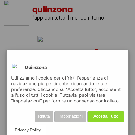
quiinzona
l'app con tutto il mondo intorno
un cuoco urgente?
scarica gratis l'app
quiinzona
Quiinzona
↴
Utilizziamo i cookie per offrirti l'esperienza di
navigazione più pertinente, ricordando le tue
preferenze. Cliccando su "Accetta tutto", acconsenti
scarica gratis app
all'uso di tutti i cookie. Tuttavia, puoi visitare
"Impostazioni" per fornire un consenso controllato.
pubblica gratis i tuoi annunci
Rifiuta
Impostazioni
Accetta Tutto
con quiinzona puoi inserire gratuitamente i
Privacy Policy
tuoi annunci per :