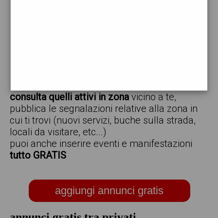
vendo
offro
cerco
regalo
scambio
scarica gratis l'app ed inserisci i tuoi annunci,
consulta quelli attivi in zona
vicino a te,
pubblica le segnalazioni relative alla zona in
cui ti trovi (nuovi servizi, buche sulla strada,
locali da visitare, etc...)
puoi anche inserire eventi e manifestazioni
tutto GRATIS
aggiungi annunci gratis
annunci gratis tra privati