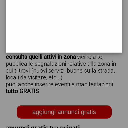
vendo
offro
cerco
regalo
scambio
scarica gratis l'app ed inserisci i tuoi annunci,
consulta quelli attivi in zona
vicino a te,
pubblica le segnalazioni relative alla zona in
cui ti trovi (nuovi servizi, buche sulla strada,
locali da visitare, etc...)
puoi anche inserire eventi e manifestazioni
tutto GRATIS
aggiungi annunci gratis
annunci gratis tra privati