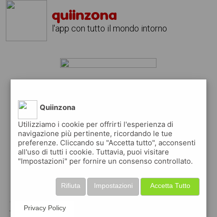
quiinzona
l'app con tutto il mondo intorno
tata?
scarica gratis l'app
quiinzona
Quiinzona
↴
Utilizziamo i cookie per offrirti l'esperienza di
navigazione più pertinente, ricordando le tue
preferenze. Cliccando su "Accetta tutto", acconsenti
all'uso di tutti i cookie. Tuttavia, puoi visitare
scarica gratis app
"Impostazioni" per fornire un consenso controllato.
pubblica gratis i tuoi annunci
Rifiuta
Impostazioni
Accetta Tutto
con quiinzona puoi inserire gratuitamente i
Privacy Policy
tuoi annunci per :