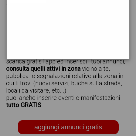
tuoi annunci per :
vendo
offro
cerco
regalo
scambio
scarica gratis l'app ed inserisci i tuoi annunci,
consulta quelli attivi in zona
vicino a te,
pubblica le segnalazioni relative alla zona in
cui ti trovi (nuovi servizi, buche sulla strada,
locali da visitare, etc...)
puoi anche inserire eventi e manifestazioni
tutto GRATIS
aggiungi annunci gratis