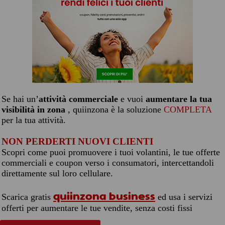
Se hai un’
attività commerciale
e vuoi
aumentare la tua
visibilità in zona
, quiinzona è la soluzione
COMPLETA
per la tua attività.
NON PERDERTI NUOVI CLIENTI
Scopri come puoi promuovere i tuoi volantini, le tue offerte
commerciali e coupon verso i consumatori, intercettandoli
direttamente sul loro cellulare.
quiinzona business
Scarica gratis
ed usa i servizi
offerti per aumentare le tue vendite, senza costi fissi