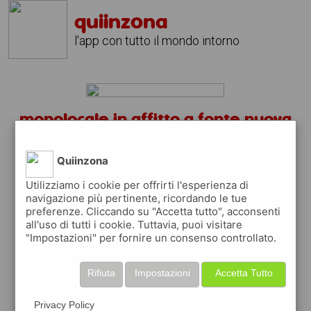
quiinzona
l'app con tutto il mondo intorno
monolocale in affitto a fonte nuova
fino a 400 euros?
scarica gratis l'app
quiinzona
Quiinzona
↴
Utilizziamo i cookie per offrirti l'esperienza di
navigazione più pertinente, ricordando le tue
preferenze. Cliccando su "Accetta tutto", acconsenti
all'uso di tutti i cookie. Tuttavia, puoi visitare
scarica gratis app
"Impostazioni" per fornire un consenso controllato.
Rifiuta
Impostazioni
Accetta Tutto
pubblica gratis i tuoi annunci
con quiinzona puoi inserire gratuitamente i
Privacy Policy