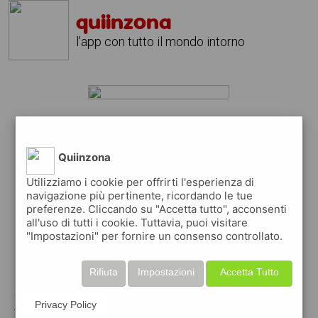
quiinzona
l'app con tutto il mondo intorno
lavoro roma muratore?
scarica gratis l'app
quiinzona
Quiinzona
↴
Utilizziamo i cookie per offrirti l'esperienza di
navigazione più pertinente, ricordando le tue
preferenze. Cliccando su "Accetta tutto", acconsenti
all'uso di tutti i cookie. Tuttavia, puoi visitare
scarica gratis app
"Impostazioni" per fornire un consenso controllato.
pubblica gratis i tuoi annunci
Rifiuta
Impostazioni
Accetta Tutto
con quiinzona puoi inserire gratuitamente i
Privacy Policy
tuoi annunci per :