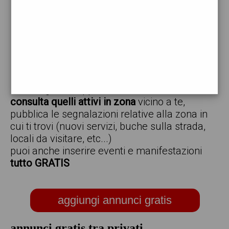
vendo
offro
cerco
regalo
scambio
scarica gratis l'app ed inserisci i tuoi annunci,
consulta quelli attivi in zona
vicino a te,
pubblica le segnalazioni relative alla zona in
cui ti trovi (nuovi servizi, buche sulla strada,
locali da visitare, etc...)
puoi anche inserire eventi e manifestazioni
tutto GRATIS
aggiungi annunci gratis
annunci gratis tra privati