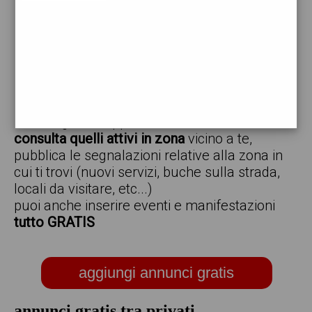
vendo
offro
cerco
regalo
scambio
scarica gratis l'app ed inserisci i tuoi annunci,
consulta quelli attivi in zona
vicino a te,
pubblica le segnalazioni relative alla zona in
cui ti trovi (nuovi servizi, buche sulla strada,
locali da visitare, etc...)
puoi anche inserire eventi e manifestazioni
tutto GRATIS
aggiungi annunci gratis
annunci gratis tra privati