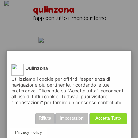
quiinzona
l'app con tutto il mondo intorno
lavoro roma in hotel?
scarica gratis l'app
quiinzona
Quiinzona
↴
Utilizziamo i cookie per offrirti l'esperienza di
navigazione più pertinente, ricordando le tue
preferenze. Cliccando su "Accetta tutto", acconsenti
all'uso di tutti i cookie. Tuttavia, puoi visitare
scarica gratis app
"Impostazioni" per fornire un consenso controllato.
pubblica gratis i tuoi annunci
Rifiuta
Impostazioni
Accetta Tutto
con quiinzona puoi inserire gratuitamente i
Privacy Policy
tuoi annunci per :