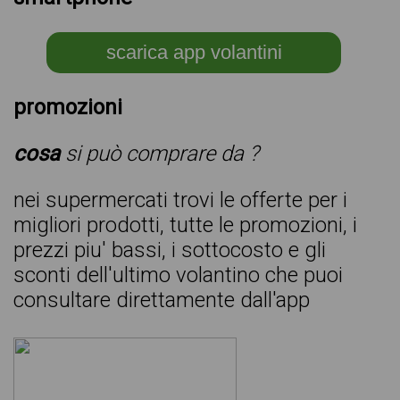
scarica app volantini
promozioni
cosa
si può comprare da ?
nei supermercati trovi le offerte per i
migliori prodotti, tutte le promozioni, i
prezzi piu' bassi, i sottocosto e gli
sconti dell'ultimo volantino che puoi
consultare direttamente dall'app