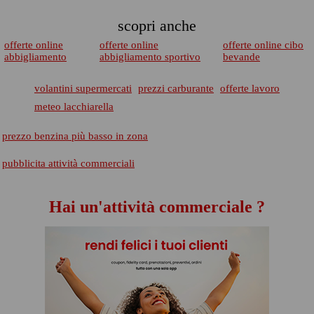
scopri anche
offerte online
offerte online
offerte online cibo
abbigliamento
abbigliamento sportivo
bevande
volantini supermercati
prezzi carburante
offerte lavoro
meteo lacchiarella
prezzo benzina più basso in zona
pubblicita attività commerciali
Hai un'attività commerciale ?