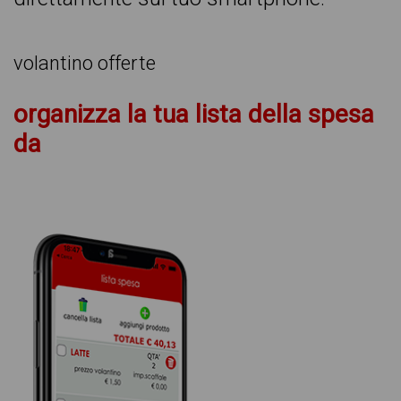
volantino offerte
organizza la tua lista della spesa
da