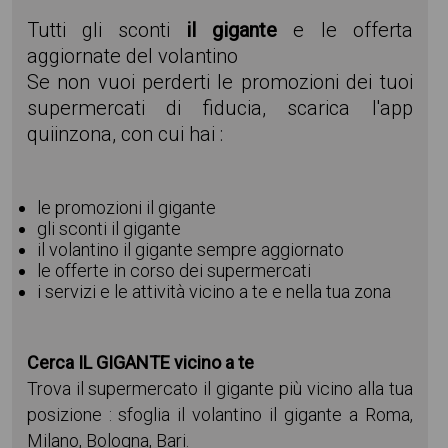
Tutti gli sconti
il gigante
e le offerta
aggiornate del volantino
Se non vuoi perderti le promozioni dei tuoi
supermercati di fiducia, scarica l'app
quiinzona, con cui hai :
le promozioni il gigante
gli sconti il gigante
il volantino il gigante sempre aggiornato
le offerte in corso dei supermercati
i servizi e le attività vicino a te e nella tua zona
Cerca IL GIGANTE vicino a te
Trova il supermercato il gigante più vicino alla tua
posizione : sfoglia il volantino il gigante a Roma,
Milano, Bologna, Bari.