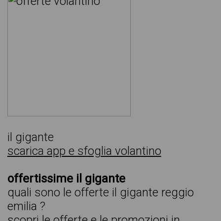
il gigante
scarica app e sfoglia volantino
offertissime il gigante
quali sono le offerte il gigante reggio
emilia ?
scopri le offerte e le promozioni in