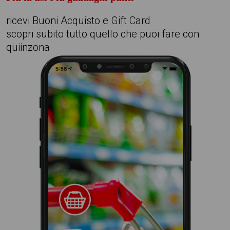
ricevi Buoni Acquisto e Gift Card
scopri subito tutto quello che puoi fare con
quiinzona