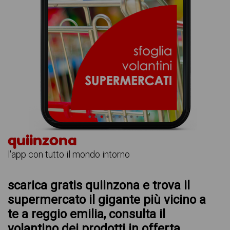
quiinzona
l'app con tutto il mondo intorno
scarica gratis quiinzona e trova il
supermercato il gigante
più vicino a
te a reggio emilia, consulta il
volantino dei prodotti in offerta