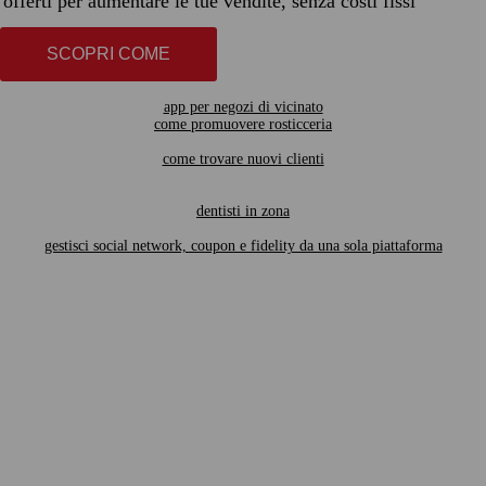
offerti per aumentare le tue vendite, senza costi fissi
SCOPRI COME
app per negozi di vicinato
come promuovere rosticceria
come trovare nuovi clienti
dentisti in zona
gestisci social network, coupon e fidelity da una sola piattaforma