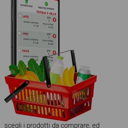
scegli i prodotti da comprare, ed