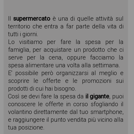
Il
supermercato
è una di quelle attività sul
territorio che entra a far parte della vita di
tutti i giorni.
Lo visitiamo per fare la spesa per la
famiglia, per acquistare un prodotto che ci
serve per la cena, oppure facciamo la
spesa alimentare una volta alla settimana.
E' possibile però organizzarsi al meglio e
scoprire le offerte e le promozioni sui
prodotti di cui hai bisogno.
Così se devi fare la spesa da
il gigante
, puoi
conoscere le offerte in corso sfogliando il
volantino direttamente dal tuo smartphone,
e raggiungere il punto vendita più vicino alla
tua posizione.