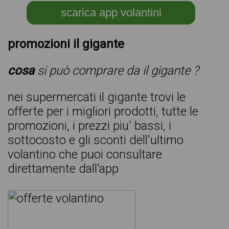
scarica app volantini
promozioni il gigante
cosa
si può comprare da il gigante ?
nei supermercati il gigante trovi le
offerte per i migliori prodotti, tutte le
promozioni, i prezzi piu' bassi, i
sottocosto e gli sconti dell'ultimo
volantino che puoi consultare
direttamente dall'app