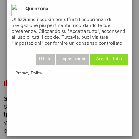
anteprima
Quiinzona
volantino
valido dal
Utilizziamo i cookie per offrirti l'esperienza di
navigazione più pertinente, ricordando le tue
preferenze. Cliccando su "Accetta tutto", acconsenti
all'uso di tutti i cookie. Tuttavia, puoi visitare
"Impostazioni" per fornire un consenso controllato.
Rifiuta
Impostazioni
Accetta Tutto
scarica app
Privacy Policy
il gigante volantino milano
aggiornamento al 07-08-2026
sfoglia il
nuovo volantino il gigante milano
e
trova il
supermercato il gigante
a milano più
vicino a te, consulta i prezzi dei prodotti in
offerta direttamente dal tuo smartphone