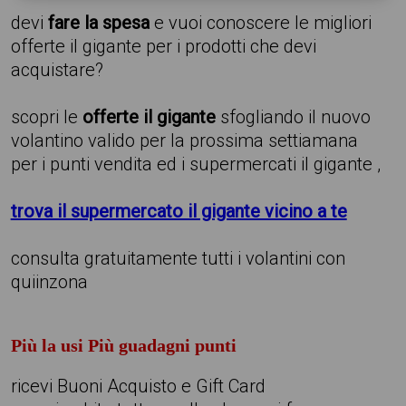
devi
fare la spesa
e vuoi conoscere le migliori
offerte il gigante per i prodotti che devi
acquistare?
scopri le
offerte il gigante
sfogliando il nuovo
volantino valido per la prossima settiamana
per i punti vendita ed i supermercati il gigante ,
trova il supermercato il gigante vicino a te
consulta gratuitamente tutti i volantini con
quiinzona
Più la usi Più guadagni punti
ricevi Buoni Acquisto e Gift Card