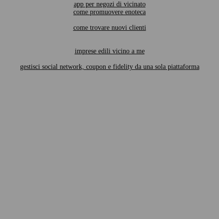
app per negozi di vicinato
come promuovere enoteca
come trovare nuovi clienti
imprese edili vicino a me
gestisci social network, coupon e fidelity da una sola piattaforma