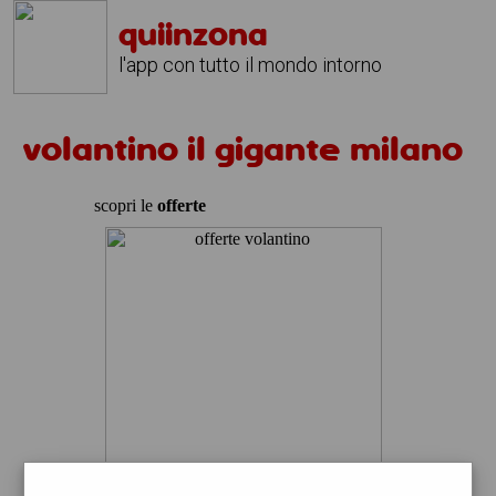
quiinzona
l'app con tutto il mondo intorno
volantino il gigante milano
scopri le
offerte