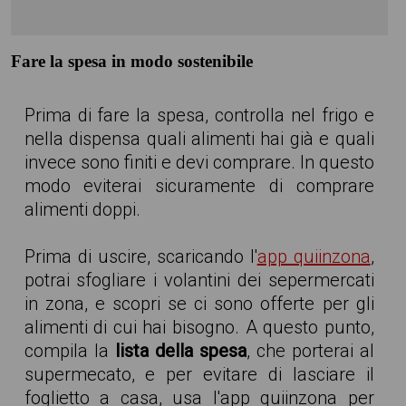
Fare la spesa in modo sostenibile
Prima di fare la spesa, controlla nel frigo e
nella dispensa quali alimenti hai già e quali
invece sono finiti e devi comprare. In questo
modo eviterai sicuramente di comprare
alimenti doppi.
Prima di uscire, scaricando l'
app quiinzona
,
potrai sfogliare i volantini dei sepermercati
in zona, e scopri se ci sono offerte per gli
alimenti di cui hai bisogno. A questo punto,
compila la
lista della spesa
, che porterai al
supermecato, e per evitare di lasciare il
foglietto a casa, usa l'app quiinzona per