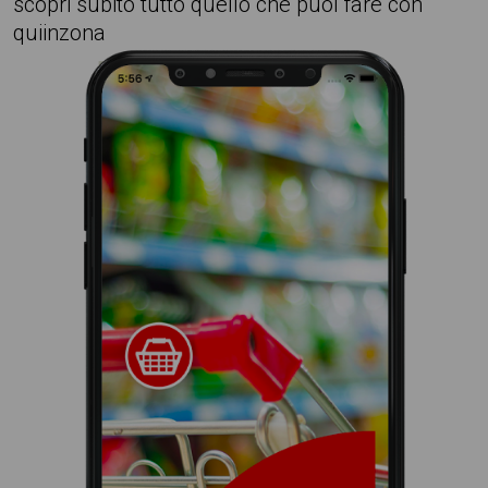
scopri subito tutto quello che puoi fare con
quiinzona