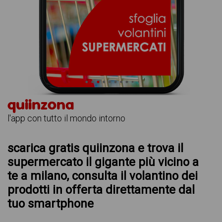
quiinzona
l'app con tutto il mondo intorno
scarica gratis quiinzona e trova il
supermercato il gigante
più vicino a
te a milano, consulta il volantino dei
prodotti in offerta direttamente dal
tuo smartphone