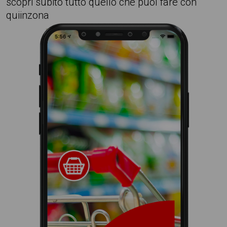
scopri subito tutto quello che puoi fare con
quiinzona