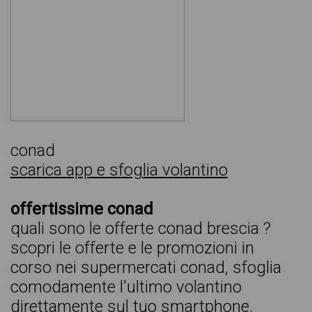
conad
scarica app e sfoglia volantino
offertissime conad
quali sono le offerte conad brescia ?
scopri le offerte e le promozioni in
corso nei supermercati conad, sfoglia
comodamente l'ultimo volantino
direttamente sul tuo smartphone.