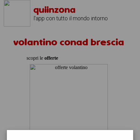
quiinzona
l'app con tutto il mondo intorno
volantino conad brescia
scopri le
offerte