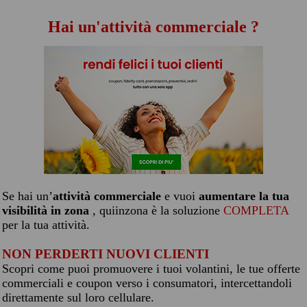
Hai un'attività commerciale ?
Se hai un’
attività commerciale
e vuoi
aumentare la tua
visibilità in zona
, quiinzona è la soluzione
COMPLETA
per la tua attività.
NON PERDERTI NUOVI CLIENTI
Scopri come puoi promuovere i tuoi volantini, le tue offerte
commerciali e coupon verso i consumatori, intercettandoli
direttamente sul loro cellulare.