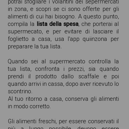
potrai sfogliare i volantini dei sepermercati
in zona, e scopri se ci sono offerte per gli
alimenti di cui hai bisogno. A questo punto,
compila la
lista della spesa
, che porterai al
supermecato, e per evitare di lasciare il
foglietto a casa, usa l'app quiinzona per
preparare la tua lista.
Quando sei al supermercato controlla la
tua lista, confronta i prezzi, sia quando
prendi il prodotto dallo scaffale e poi
quando arrivi in cassa, dopo aver ricevuto lo
scontrino.
Al tuo ritorno a casa, conserva gli alimenti
in modo corretto.
Gli alimenti freschi, per essere conservati il
più a lungo possibile, devono essere