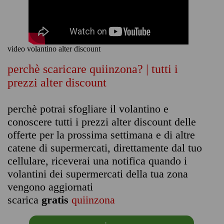
video volantino alter discount
perchè scaricare quiinzona? | tutti i
prezzi alter discount
perchè potrai sfogliare il volantino e
conoscere tutti i prezzi alter discount delle
offerte per la prossima settimana e di altre
catene di supermercati, direttamente dal tuo
cellulare, riceverai una notifica quando i
volantini dei supermercati della tua zona
vengono aggiornati
scarica
gratis
quiinzona