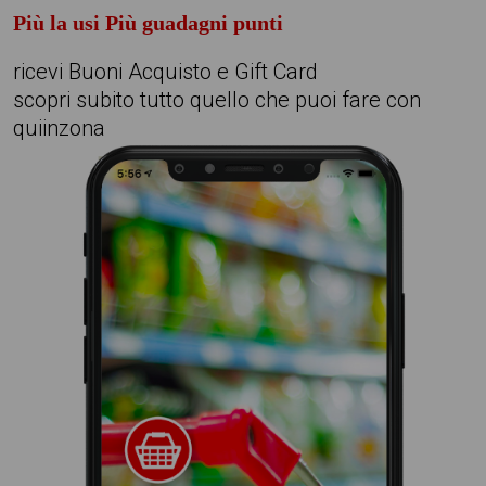
Più la usi Più guadagni punti
ricevi Buoni Acquisto e Gift Card
scopri subito tutto quello che puoi fare con
quiinzona