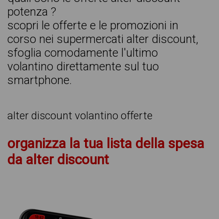
potenza ?
scopri le offerte e le promozioni in
corso nei supermercati alter discount,
sfoglia comodamente l'ultimo
volantino direttamente sul tuo
smartphone.
alter discount volantino offerte
organizza la tua lista della spesa
da alter discount