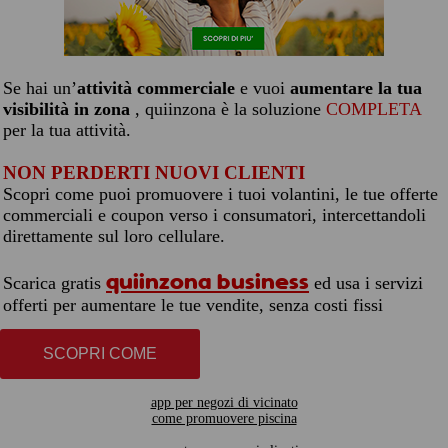
Se hai un’
attività commerciale
e vuoi
aumentare la tua
visibilità in zona
, quiinzona è la soluzione
COMPLETA
per la tua attività.
NON PERDERTI NUOVI CLIENTI
Scopri come puoi promuovere i tuoi volantini, le tue offerte
commerciali e coupon verso i consumatori, intercettandoli
direttamente sul loro cellulare.
quiinzona business
Scarica gratis
ed usa i servizi
offerti per aumentare le tue vendite, senza costi fissi
SCOPRI COME
app per negozi di vicinato
come promuovere piscina