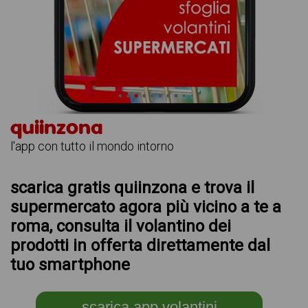
quiinzona
l'app con tutto il mondo intorno
scarica gratis quiinzona e trova il
supermercato agora
più vicino a te a
roma, consulta il volantino dei
prodotti in offerta direttamente dal
tuo smartphone
scarica app volantini