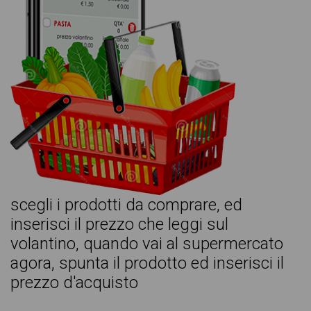
scegli i prodotti da comprare, ed
inserisci il prezzo che leggi sul
volantino, quando vai al supermercato
agora, spunta il prodotto ed inserisci il
prezzo d'acquisto