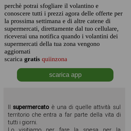
perchè potrai sfogliare il volantino e
conoscere tutti i prezzi agora delle offerte per
la prossima settimana e di altre catene di
supermercati, direttamente dal tuo cellulare,
riceverai una notifica quando i volantini dei
supermercati della tua zona vengono
aggiornati
scarica
gratis
quiinzona
scarica app
Il
supermercato
è una di quelle attività sul
territorio che entra a far parte della vita di
tutti i giorni.
Lo visitiamo per fare la spesa per la