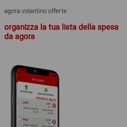
agora volantino offerte
organizza la tua lista della spesa
da agora