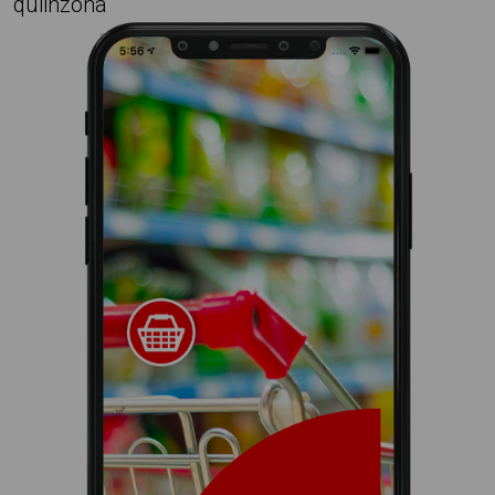
quiinzona