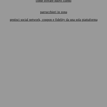
come trovare nuovi clienti
parrucchieri in zona
gestisci social network, coupon e fidelity da una sola piattaforma