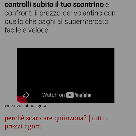
controlli subito il tuo scontrino
e
confronti il prezzo del volantino con
quello che paghi al supermercato,
facile e veloce
video volantino agora
perchè scaricare quiinzona? | tutti i
prezzi agora