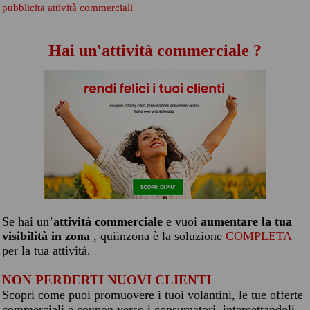
pubblicita attività commerciali
Hai un'attività commerciale ?
Se hai un’
attività commerciale
e vuoi
aumentare la tua
visibilità in zona
, quiinzona è la soluzione
COMPLETA
per la tua attività.
NON PERDERTI NUOVI CLIENTI
Scopri come puoi promuovere i tuoi volantini, le tue offerte
commerciali e coupon verso i consumatori, intercettandoli