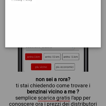
erg
non sei a rora?
ti stai chiedendo come trovare i
benzinai vicino a me ?
semplice
scarica gratis
l'app per
conoscere ora i prezzi dei distributori