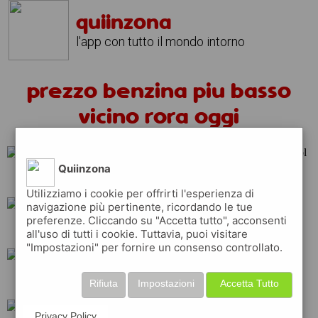
quiinzona
l'app con tutto il mondo intorno
prezzo benzina piu basso
vicino rora oggi
Quiinzona
tamoil
ip
repsol
Utilizziamo i cookie per offrirti l'esperienza di
navigazione più pertinente, ricordando le tue
preferenze. Cliccando su "Accetta tutto", acconsenti
esso
shell
total
all'uso di tutti i cookie. Tuttavia, puoi visitare
"Impostazioni" per fornire un consenso controllato.
api
q8
eni
Rifiuta
Impostazioni
Accetta Tutto
Privacy Policy