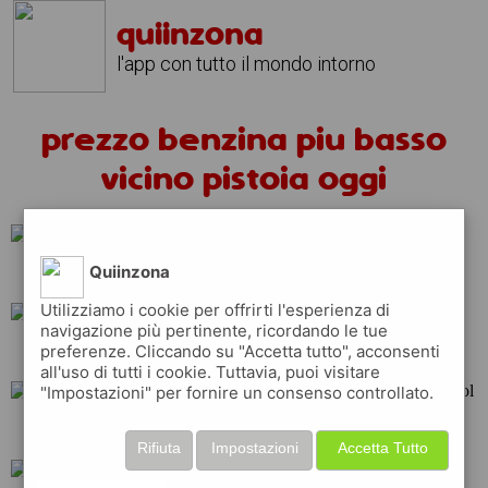
quiinzona
l'app con tutto il mondo intorno
prezzo benzina piu basso
vicino pistoia oggi
Quiinzona
tamoil
q8
ip
Utilizziamo i cookie per offrirti l'esperienza di
navigazione più pertinente, ricordando le tue
preferenze. Cliccando su "Accetta tutto", acconsenti
shell
api
eni
all'uso di tutti i cookie. Tuttavia, puoi visitare
"Impostazioni" per fornire un consenso controllato.
esso
total
repsol
Rifiuta
Impostazioni
Accetta Tutto