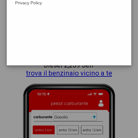
Privacy Policy
erg
pistoia
prezzi Q8
prezzi Benzina 2,327 - Benzina 2,039
Self - Gasolio 2,447 - Gasolio 2,159 Self -
GPL 0,719 - Hi-Q Diesel 2,547 - Hi-Q
Diesel 2,259 Self
trova il benzinaio vicino a te