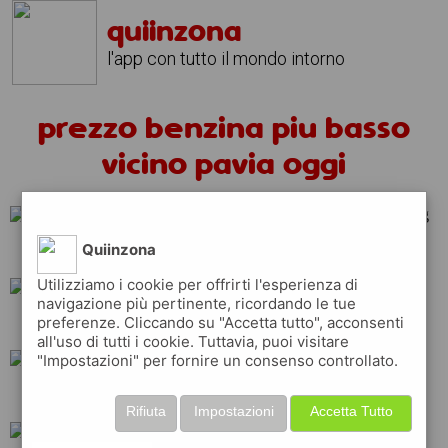
quiinzona
l'app con tutto il mondo intorno
prezzo benzina piu basso
vicino pavia oggi
Quiinzona
tamoil
total
erg
Utilizziamo i cookie per offrirti l'esperienza di
navigazione più pertinente, ricordando le tue
preferenze. Cliccando su "Accetta tutto", acconsenti
repsol
ip
q8
all'uso di tutti i cookie. Tuttavia, puoi visitare
"Impostazioni" per fornire un consenso controllato.
eni
shell
esso
Rifiuta
Impostazioni
Accetta Tutto