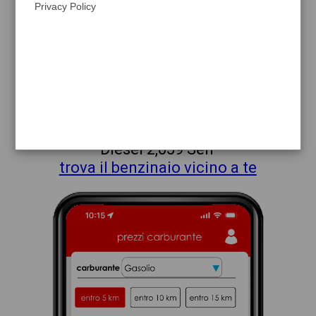
Privacy Policy
api
pavia
prezzi Api-Ip
prezzi Benzina 2,269 - Benzina 1,969
Self - Gasolio 2,359 - Gasolio 2,059 Self -
Excellium Diesel 2,359 - Excellium
Diesel 2,059 Self
trova il benzinaio vicino a te