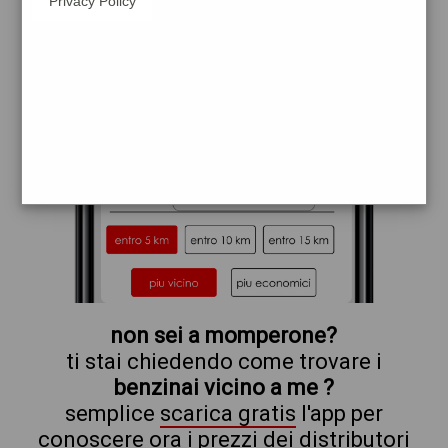
Privacy Policy
esso
non sei a momperone?
ti stai chiedendo come trovare i
benzinai vicino a me ?
semplice
scarica gratis
l'app per
conoscere ora i prezzi dei distributori