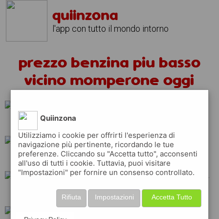
quiinzona
l'app con tutto il mondo intorno
prezzo benzina piu basso
vicino momperone oggi
Quiinzona
ip
eni
repsol
Utilizziamo i cookie per offrirti l'esperienza di
navigazione più pertinente, ricordando le tue
preferenze. Cliccando su "Accetta tutto", acconsenti
erg
q8
shell
all'uso di tutti i cookie. Tuttavia, puoi visitare
"Impostazioni" per fornire un consenso controllato.
api
total
tamoil
Rifiuta
Impostazioni
Accetta Tutto