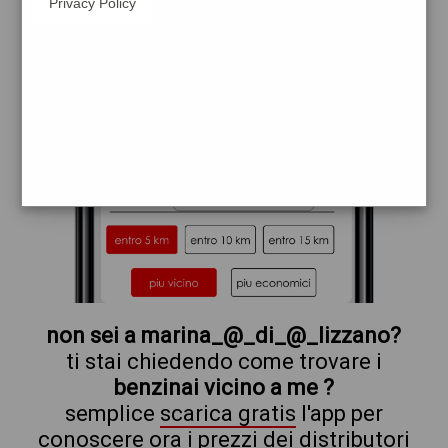
Privacy Policy
repsol
non sei a marina_@_di_@_lizzano?
ti stai chiedendo come trovare i
benzinai vicino a me ?
semplice
scarica gratis
l'app per
conoscere ora i prezzi dei distributori