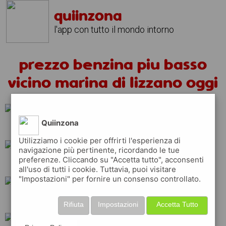
quiinzona
l'app con tutto il mondo intorno
prezzo benzina piu basso
vicino marina di lizzano oggi
Quiinzona
esso
ip
tamoil
Utilizziamo i cookie per offrirti l'esperienza di
navigazione più pertinente, ricordando le tue
preferenze. Cliccando su "Accetta tutto", acconsenti
q8
api
eni
all'uso di tutti i cookie. Tuttavia, puoi visitare
"Impostazioni" per fornire un consenso controllato.
shell
erg
total
Rifiuta
Impostazioni
Accetta Tutto