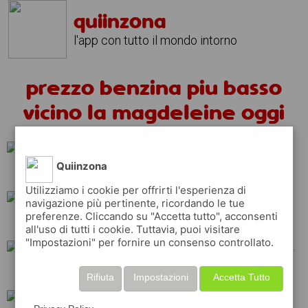
quiinzona
l'app con tutto il mondo intorno
prezzo benzina piu basso
vicino la magdeleine oggi
Quiinzona
ip
api
shell
Utilizziamo i cookie per offrirti l'esperienza di
navigazione più pertinente, ricordando le tue
preferenze. Cliccando su "Accetta tutto", acconsenti
q8
esso
eni
all'uso di tutti i cookie. Tuttavia, puoi visitare
"Impostazioni" per fornire un consenso controllato.
total
erg
repsol
Rifiuta
Impostazioni
Accetta Tutto