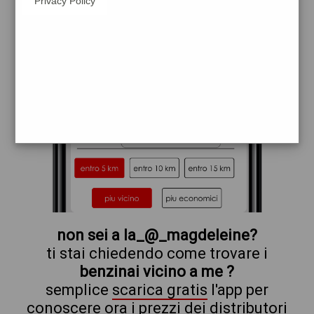
Privacy Policy
tamoil
non sei a la_@_magdeleine?
ti stai chiedendo come trovare i
benzinai vicino a me ?
semplice
scarica gratis
l'app per
conoscere ora i prezzi dei distributori