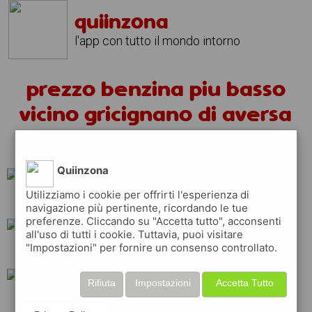
quiinzona
l'app con tutto il mondo intorno
prezzo benzina piu basso
vicino gricignano di aversa
oggi
Quiinzona
Utilizziamo i cookie per offrirti l'esperienza di
api
esso
total
navigazione più pertinente, ricordando le tue
preferenze. Cliccando su "Accetta tutto", acconsenti
all'uso di tutti i cookie. Tuttavia, puoi visitare
"Impostazioni" per fornire un consenso controllato.
eni
shell
ip
Rifiuta
Impostazioni
Accetta Tutto
q8
tamoil
erg