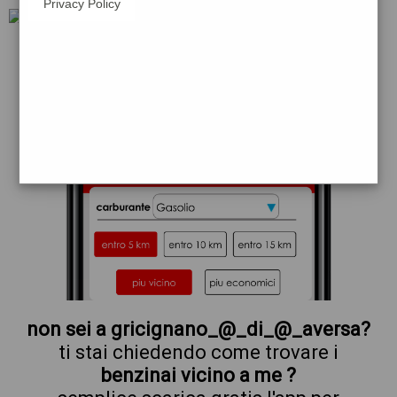
Privacy Policy
repsol
non sei a gricignano_@_di_@_aversa?
ti stai chiedendo come trovare i
benzinai vicino a me ?