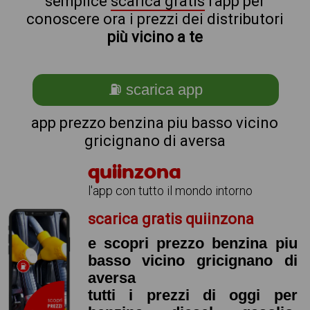
semplice
scarica gratis
l'app per
conoscere ora i prezzi dei distributori
più vicino a te
⛽ scarica app
app prezzo benzina piu basso vicino
gricignano di aversa
quiinzona
l'app con tutto il mondo intorno
scarica gratis quiinzona
e scopri prezzo benzina piu
basso vicino gricignano di
aversa
tutti i prezzi di oggi per