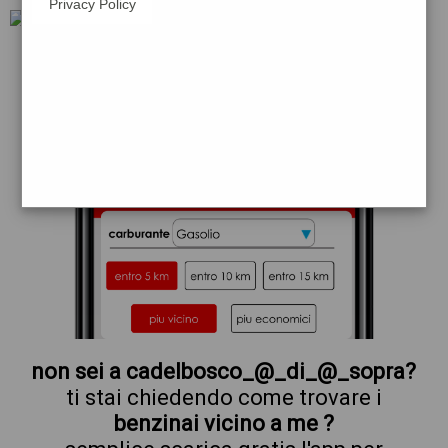
Privacy Policy
tamoil
non sei a cadelbosco_@_di_@_sopra?
ti stai chiedendo come trovare i
benzinai vicino a me ?