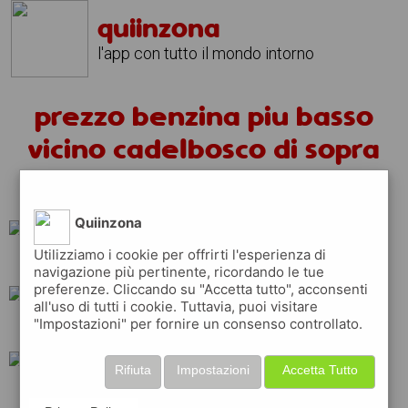
quiinzona
l'app con tutto il mondo intorno
prezzo benzina piu basso
vicino cadelbosco di sopra
oggi
Quiinzona
Utilizziamo i cookie per offrirti l'esperienza di
esso
q8
eni
navigazione più pertinente, ricordando le tue
preferenze. Cliccando su "Accetta tutto", acconsenti
all'uso di tutti i cookie. Tuttavia, puoi visitare
"Impostazioni" per fornire un consenso controllato.
api
erg
shell
Rifiuta
Impostazioni
Accetta Tutto
repsol
ip
total