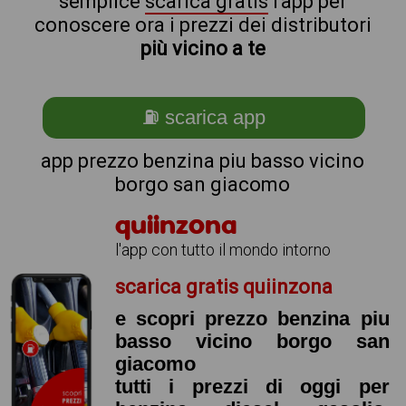
semplice
scarica gratis
l'app per
conoscere ora i prezzi dei distributori
più vicino a te
⛽ scarica app
app prezzo benzina piu basso vicino
borgo san giacomo
quiinzona
l'app con tutto il mondo intorno
scarica gratis quiinzona
e scopri prezzo benzina piu
basso vicino borgo san
giacomo
tutti i prezzi di oggi per