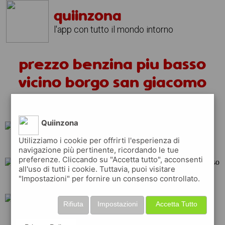
quiinzona
l'app con tutto il mondo intorno
prezzo benzina piu basso
vicino borgo san giacomo
oggi
Quiinzona
Utilizziamo i cookie per offrirti l'esperienza di
tamoil
ip
total
navigazione più pertinente, ricordando le tue
preferenze. Cliccando su "Accetta tutto", acconsenti
all'uso di tutti i cookie. Tuttavia, puoi visitare
"Impostazioni" per fornire un consenso controllato.
shell
repsol
esso
Rifiuta
Impostazioni
Accetta Tutto
api
q8
erg