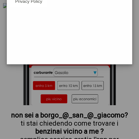
Privacy Policy
eni
non sei a borgo_@_san_@_giacomo?
ti stai chiedendo come trovare i
benzinai vicino a me ?