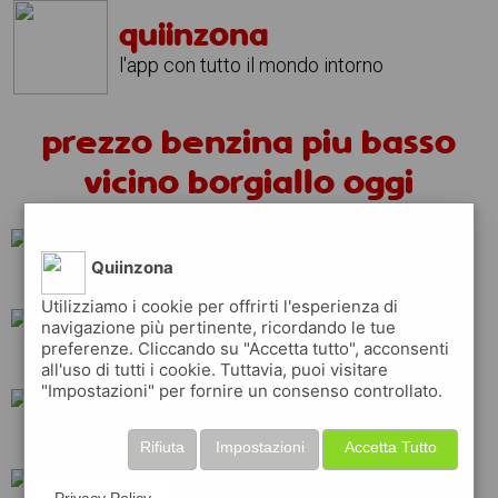
quiinzona
l'app con tutto il mondo intorno
prezzo benzina piu basso
vicino borgiallo oggi
Quiinzona
esso
eni
shell
Utilizziamo i cookie per offrirti l'esperienza di
navigazione più pertinente, ricordando le tue
preferenze. Cliccando su "Accetta tutto", acconsenti
ip
repsol
api
all'uso di tutti i cookie. Tuttavia, puoi visitare
"Impostazioni" per fornire un consenso controllato.
tamoil
erg
q8
Rifiuta
Impostazioni
Accetta Tutto
Privacy Policy