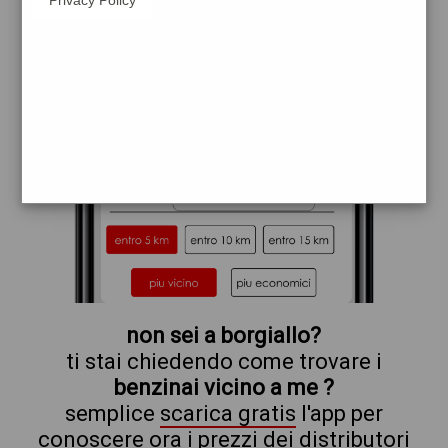
total
non sei a borgiallo?
ti stai chiedendo come trovare i
benzinai vicino a me ?
semplice
scarica gratis
l'app per
conoscere ora i prezzi dei distributori