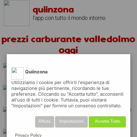
quiinzona
l'app con tutto il mondo intorno
prezzi carburante valledolmo
oggi
Quiinzona
erg
eni
q8
Utilizziamo i cookie per offrirti l'esperienza di
navigazione più pertinente, ricordando le tue
preferenze. Cliccando su "Accetta tutto", acconsenti
tamoil
ip
total
all'uso di tutti i cookie. Tuttavia, puoi visitare
"Impostazioni" per fornire un consenso controllato.
shell
repsol
api
Rifiuta
Impostazioni
Accetta Tutto
Privacy Policy