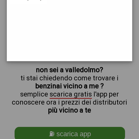
esso
valledolmo
prezzi Pompe Bianche
prezzi Benzina 2,099 - Gasolio 2,259
trova il benzinaio vicino a te
non sei a valledolmo?
ti stai chiedendo come trovare i
benzinai vicino a me ?
semplice
scarica gratis
l'app per
conoscere ora i prezzi dei distributori
più vicino a te
⛽ scarica app