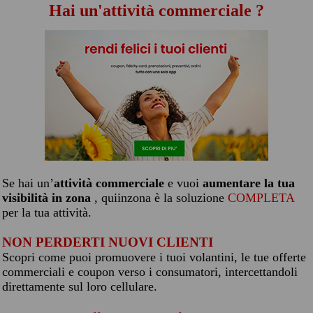
Hai un'attività commerciale ?
Se hai un’
attività commerciale
e vuoi
aumentare la tua
visibilità in zona
, quiinzona è la soluzione
COMPLETA
per la tua attività.
NON PERDERTI NUOVI CLIENTI
Scopri come puoi promuovere i tuoi volantini, le tue offerte
commerciali e coupon verso i consumatori, intercettandoli
direttamente sul loro cellulare.