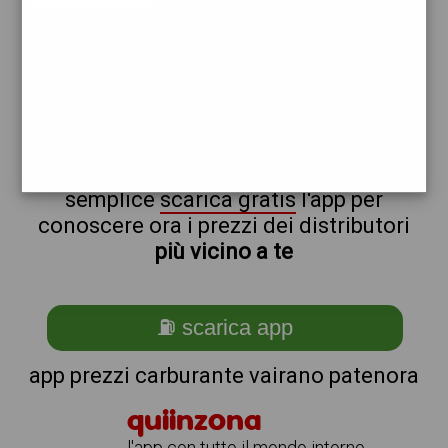
erg
non sei a vairano_@_patenora?
ti stai chiedendo come trovare i
benzinai vicino a me ?
semplice
scarica gratis
l'app per
conoscere ora i prezzi dei distributori
più vicino a te
⛽ scarica app
app prezzi carburante vairano patenora
quiinzona
l'app con tutto il mondo intorno