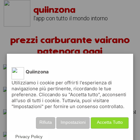
quiinzona
l'app con tutto il mondo intorno
prezzi carburante vairano
patenora oggi
Quiinzona
q8
ip
shell
Utilizziamo i cookie per offrirti l'esperienza di
navigazione più pertinente, ricordando le tue
preferenze. Cliccando su "Accetta tutto", acconsenti
all'uso di tutti i cookie. Tuttavia, puoi visitare
api
tamoil
eni
"Impostazioni" per fornire un consenso controllato.
Rifiuta
Impostazioni
Accetta Tutto
esso
total
repsol
Privacy Policy