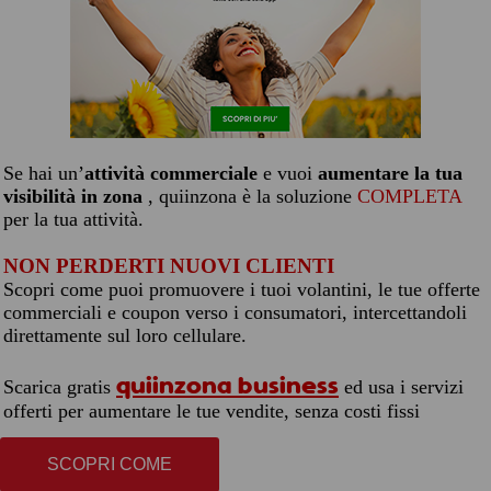
Se hai un’
attività commerciale
e vuoi
aumentare la tua
visibilità in zona
, quiinzona è la soluzione
COMPLETA
per la tua attività.
NON PERDERTI NUOVI CLIENTI
Scopri come puoi promuovere i tuoi volantini, le tue offerte
commerciali e coupon verso i consumatori, intercettandoli
direttamente sul loro cellulare.
quiinzona business
Scarica gratis
ed usa i servizi
offerti per aumentare le tue vendite, senza costi fissi
SCOPRI COME