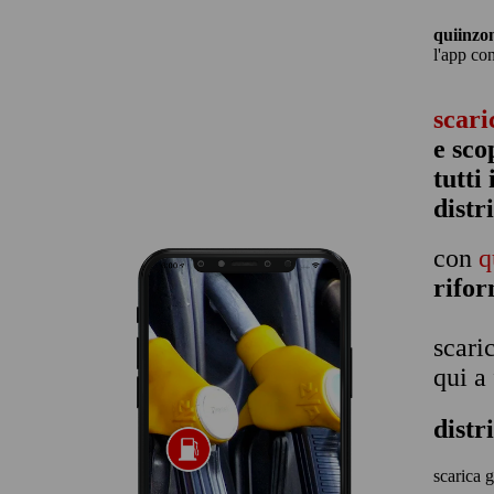
quiinzo
l'app co
scari
e sco
tutti
distr
con
q
rifo
scari
qui a
distr
scarica g