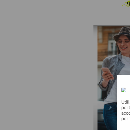
q
Util
pert
acco
per 