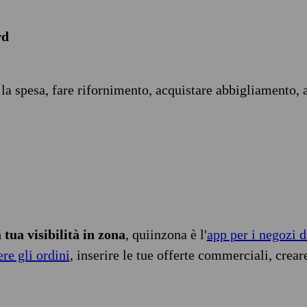
rd
 la spesa, fare rifornimento, acquistare abbigliamento, 
tua visibilità in zona
, quiinzona è l'
app per i negozi d
ere gli ordini
, inserire le tue offerte commerciali, crear