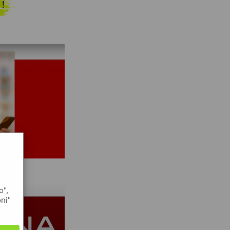
 !
o",
oni"