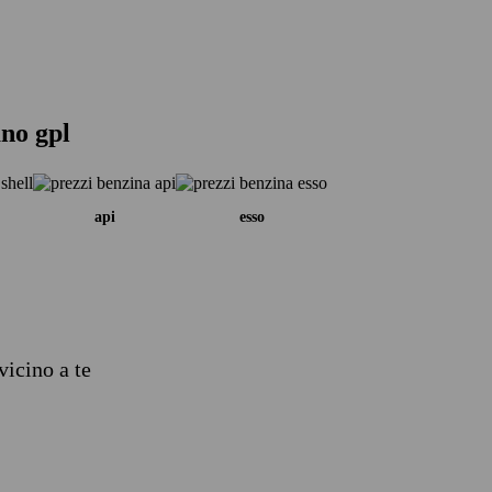
ano gpl
api
esso
vicino a te