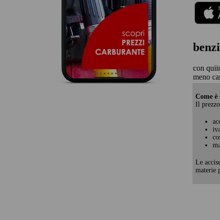
benzi
con quii
meno car
Come è c
Il prezzo
ac
iv
co
ma
Le accis
materie p