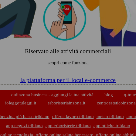
Riservato alle attività commerciali
scopri come funziona
la piattaforma per il local e-commerce
p
quiinzona business - aggiungi la tua attività
blog
q-touc
ioleggotuleggi.it
erboristeriainzona.it
centroesteticoinzona.
benzina più basso tribiano
offerte lavoro tribiano
meteo tribiano
annun
app negozi tribiano
app erboristerie tribiano
app ottiche tribiano
 online tecnologia
offerte online salute benessere
offerte online abbig