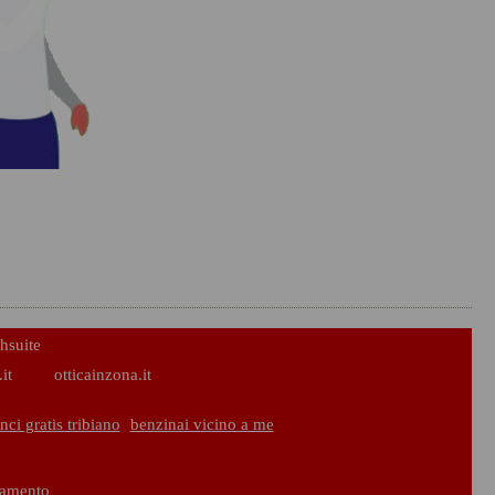
hsuite
it
otticainzona.it
ci gratis tribiano
benzinai vicino a me
liamento