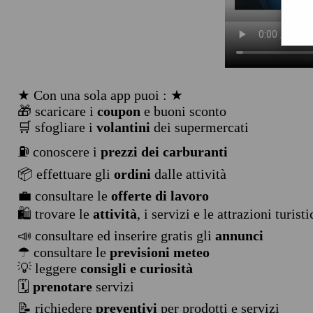
★ Con una sola app puoi : ★
🎁 scaricare i
coupon
e buoni sconto
🛒 sfogliare i
volantini
dei supermercati
⛽ conoscere i
prezzi dei carburanti
📦 effettuare gli
ordini
dalle attività
💼 consultare le
offerte di lavoro
🛍️ trovare le
attività
, i servizi e le attrazioni turist
📣 consultare ed inserire gratis gli
annunci
☂ consultare le
previsioni meteo
💡 leggere
consigli e curiosità
🗓️
prenotare
servizi
📝 richiedere
preventivi
per prodotti e servizi