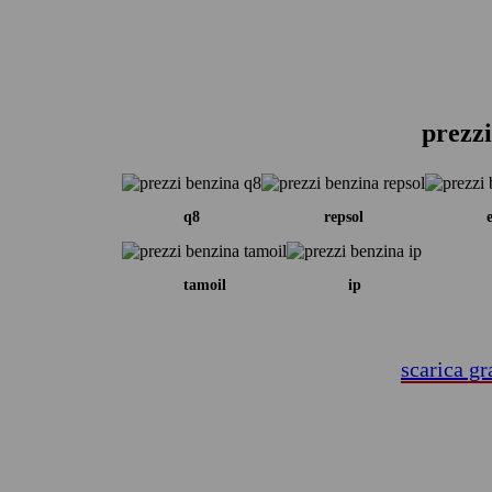
prezzi
q8
repsol
tamoil
ip
scarica gr