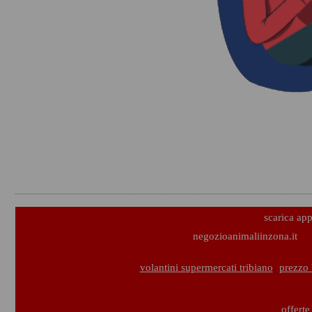
scarica ap
negozioanimaliinzona.it
volantini supermercati tribiano
prezzo 
offerte